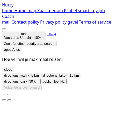
Nutzy
home
Home
map
Kaart
person
Profiel
smart_toy
Job
Coach
mail
Contact
policy
Privacy policy
gavel
Terms of service
map
tune
Vacatures
Utrecht · 100km
Zoek functies, bedrijven...
search
apps
Alles
Hoe ver wil je maximaal reizen?
close
directions_walk
< 5 km
directions_bike
< 15 km
directions_car
< 30 km
public
Heel NL
Volgende
arrow_forward