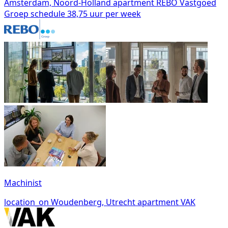
Amsterdam, Noord-Holland
apartment
REBO Vastgoed
Groep
schedule
38,75 uur per week
Machinist
location_on
Woudenberg, Utrecht
apartment
VAK