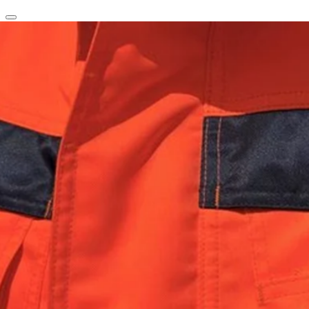
clear
arrow_back_ios_new
favorite
share