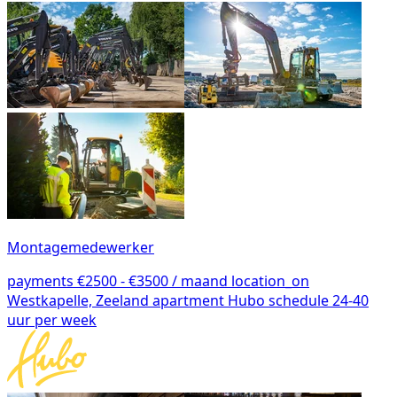
Montagemedewerker
payments
€2500 - €3500 / maand
location_on
Westkapelle, Zeeland
apartment
Hubo
schedule
24-40
uur per week