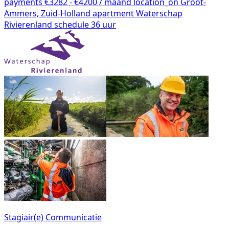
payments
€3282 - €4200 / maand
location_on
Groot-
Ammers, Zuid-Holland
apartment
Waterschap
Rivierenland
schedule
36 uur
Stagiair(e) Communicatie