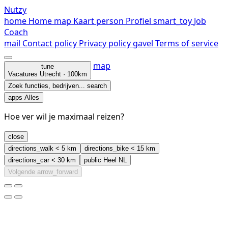
Nutzy
home
Home
map
Kaart
person
Profiel
smart_toy
Job
Coach
mail
Contact
policy
Privacy policy
gavel
Terms of service
map
tune
Vacatures
Utrecht · 100km
Zoek functies, bedrijven...
search
apps
Alles
Hoe ver wil je maximaal reizen?
close
directions_walk
< 5 km
directions_bike
< 15 km
directions_car
< 30 km
public
Heel NL
Volgende
arrow_forward