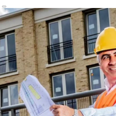
clear
arrow_back_ios_new
favorite
share