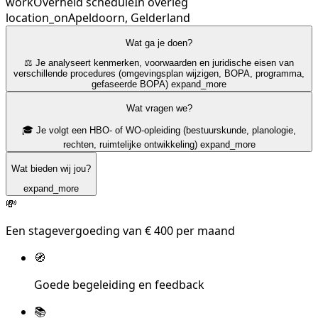
work
Overheid
schedule
In overleg
location_on
Apeldoorn, Gelderland
Wat ga je doen?
⚖️ Je analyseert kenmerken, voorwaarden en juridische eisen van
verschillende procedures (omgevingsplan wijzigen, BOPA, programma,
gefaseerde BOPA)
expand_more
Wat vragen we?
🎓 Je volgt een HBO- of WO-opleiding (bestuurskunde, planologie,
rechten, ruimtelijke ontwikkeling)
expand_more
Wat bieden wij jou?
expand_more
💸
Een stagevergoeding van € 400 per maand
🧭
Goede begeleiding en feedback
📚