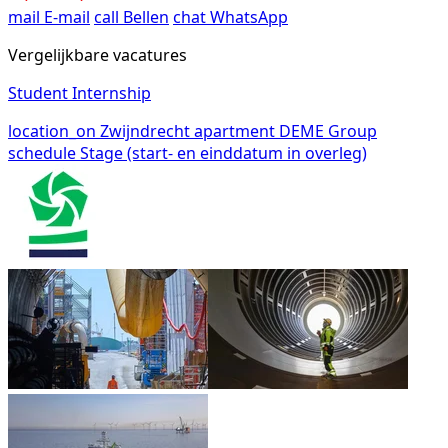
mail
E-mail
call
Bellen
chat
WhatsApp
Vergelijkbare vacatures
Student Internship
location_on
Zwijndrecht
apartment
DEME Group
schedule
Stage (start- en einddatum in overleg)