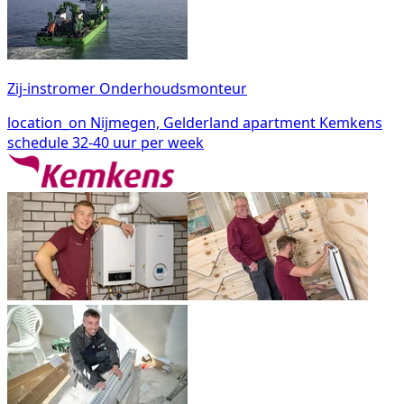
Zij-instromer Onderhoudsmonteur
location_on
Nijmegen, Gelderland
apartment
Kemkens
schedule
32-40 uur per week