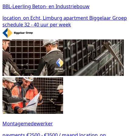
BBL-Leerling Beton- en Industriebouw
location_on
Echt, Limburg
apartment
Biggelaar Groep
schedule
32 - 40 uur per week
Montagemedewerker
payments
€2500 - €3500 / maand
location_on