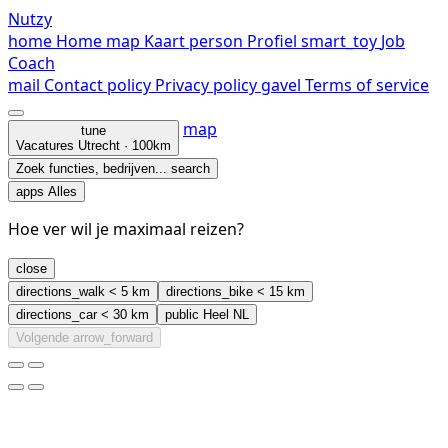
Nutzy
home
Home
map
Kaart
person
Profiel
smart_toy
Job
Coach
mail
Contact
policy
Privacy policy
gavel
Terms of service
map
tune
Vacatures
Utrecht · 100km
Zoek functies, bedrijven...
search
apps
Alles
Hoe ver wil je maximaal reizen?
close
directions_walk
< 5 km
directions_bike
< 15 km
directions_car
< 30 km
public
Heel NL
Volgende
arrow_forward