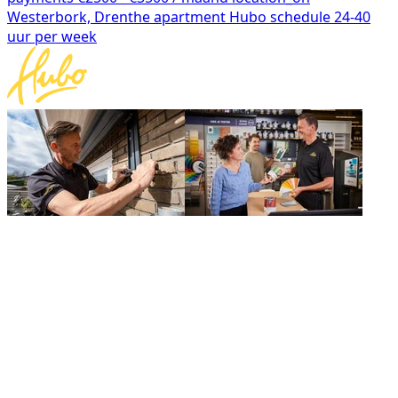
Westerbork, Drenthe
apartment
Hubo
schedule
24-40
uur per week