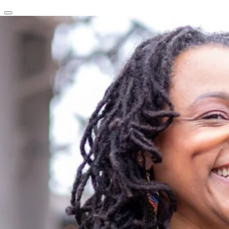
clear
arrow_back_ios_new
favorite
share