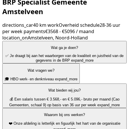
BRP Specialist Gemeente
Amstelveen
directions_car
40 km
work
Overheid
schedule
28-36 uur
per week
payments
€3568 - €5096 / maand
location_on
Amstelveen, Noord-Holland
Wat ga je doen?
✅ Je draagt bij aan het waarborgen van de kwaliteit en juistheid van de
gegevens in de BRP
expand_more
Wat vragen we?
🎓 HBO werk- en denkniveau
expand_more
Wat bieden wij jou?
💰 Een salaris tussen € 3.568,- en € 5.096,- bruto per maand (Cao
Gemeenten, schaal 9) op basis van 36 uur per week
expand_more
Waarom bij ons werken?
❤️ Onze afdeling is letterlijk en figuurlijk het hart van de organisatie