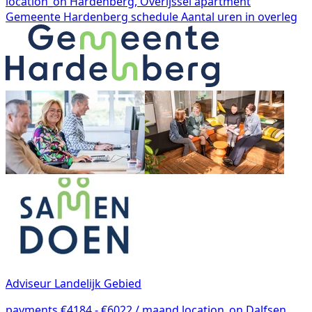
location_on
Hardenberg, Overijssel
apartment
Gemeente Hardenberg
schedule
Aantal uren in overleg
Adviseur Landelijk Gebied
payments
€4184 - €6022 / maand
location_on
Dalfsen,