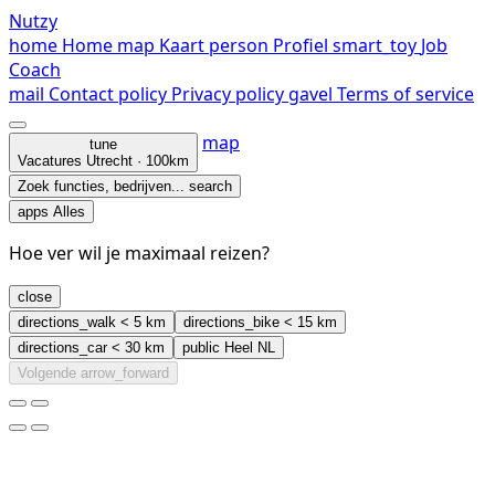
Nutzy
home
Home
map
Kaart
person
Profiel
smart_toy
Job
Coach
mail
Contact
policy
Privacy policy
gavel
Terms of service
map
tune
Vacatures
Utrecht · 100km
Zoek functies, bedrijven...
search
apps
Alles
Hoe ver wil je maximaal reizen?
close
directions_walk
< 5 km
directions_bike
< 15 km
directions_car
< 30 km
public
Heel NL
Volgende
arrow_forward