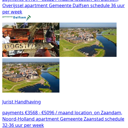
Overijssel
apartment
Gemeente Dalfsen
schedule
36 uur
per week
Jurist Handhaving
payments
€3568 - €5096 / maand
location_on
Zaandam,
Noord-Holland
apartment
Gemeente Zaanstad
schedule
32-36 uur per week