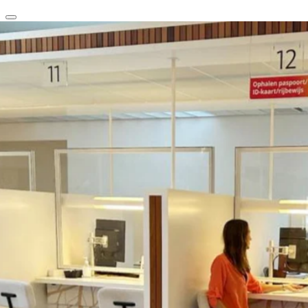
clear
arrow_back_ios_new
favorite
share