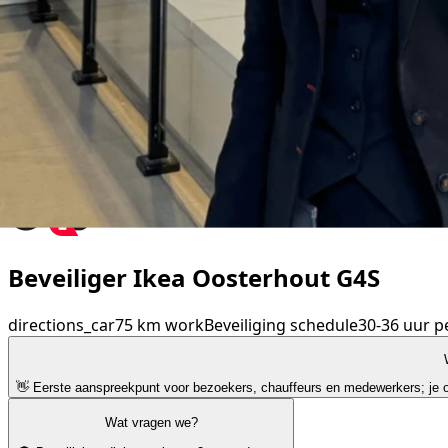
Beveiliger Ikea Oosterhout G4S
directions_car
75 km
work
Beveiliging
schedule
30-36 uur p
👋 Eerste aanspreekpunt voor bezoekers, chauffeurs en medewerkers; je ont
Wat vragen we?