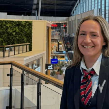
favorite
share