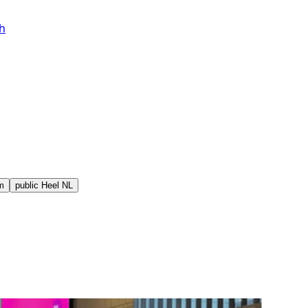
h
m
public
Heel NL