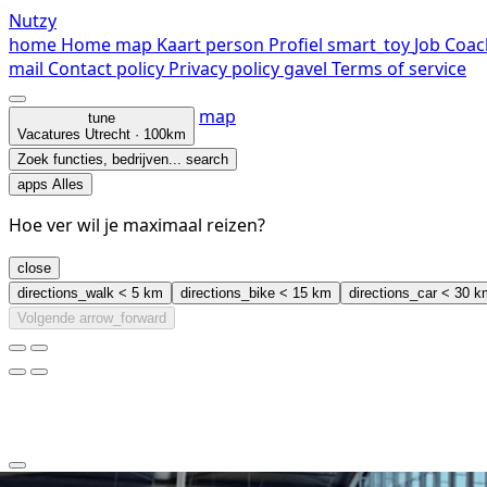
Nutzy
home
Home
map
Kaart
person
Profiel
smart_toy
Job Coac
mail
Contact
policy
Privacy policy
gavel
Terms of service
map
tune
Vacatures
Utrecht · 100km
Zoek functies, bedrijven...
search
apps
Alles
Hoe ver wil je maximaal reizen?
close
directions_walk
< 5 km
directions_bike
< 15 km
directions_car
< 30 k
Volgende
arrow_forward
clear
arrow_back_ios_new