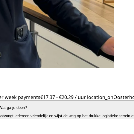
er week
payments
€17.37 - €20.29 / uur
location_on
Oosterho
Wat ga je doen?
vangt iedereen vriendelijk en wijst de weg op het drukke logistieke terrein
e