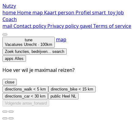
Nutzy
home
Home
map
Kaart
person
Profiel
smart_toy
Job
Coach
mail
Contact
policy
Privacy policy
gavel
Terms of service
map
tune
Vacatures
Utrecht · 100km
Zoek functies, bedrijven...
search
apps
Alles
Hoe ver wil je maximaal reizen?
close
directions_walk
< 5 km
directions_bike
< 15 km
directions_car
< 30 km
public
Heel NL
Volgende
arrow_forward