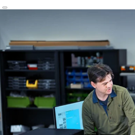
clear
arrow_back_ios_new
favorite
share