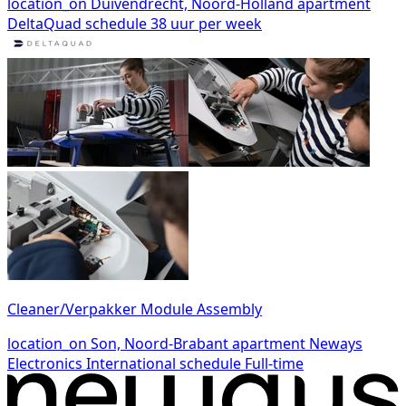
location_on
Duivendrecht, Noord-Holland
apartment
DeltaQuad
schedule
38 uur per week
Cleaner/Verpakker Module Assembly
location_on
Son, Noord-Brabant
apartment
Neways
Electronics International
schedule
Full-time