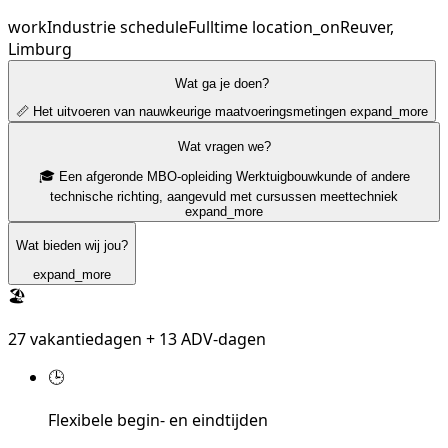
work
Industrie
schedule
Fulltime
location_on
Reuver,
Limburg
Wat ga je doen?
📏 Het uitvoeren van nauwkeurige maatvoeringsmetingen
expand_more
Wat vragen we?
🎓 Een afgeronde MBO-opleiding Werktuigbouwkunde of andere
technische richting, aangevuld met cursussen meettechniek
expand_more
Wat bieden wij jou?
expand_more
🏖️
27 vakantiedagen + 13 ADV-dagen
🕒
Flexibele begin- en eindtijden