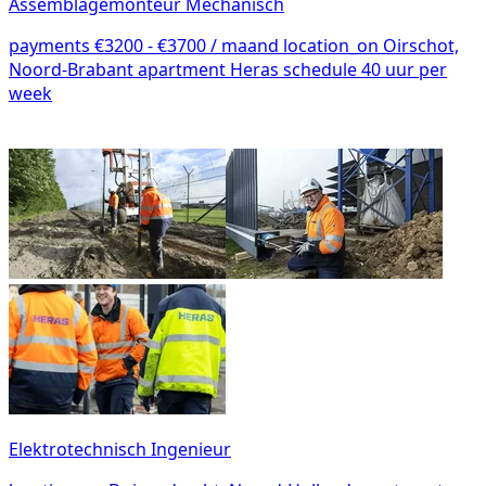
Assemblagemonteur Mechanisch
payments
€3200 - €3700 / maand
location_on
Oirschot,
Noord-Brabant
apartment
Heras
schedule
40 uur per
week
Elektrotechnisch Ingenieur