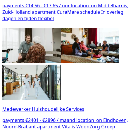
payments
€14.56 - €17.65 / uur
location_on
Middelharnis,
Zuid-Holland
apartment
CuraMare
schedule
In overleg,
dagen en tijden flexibel
Medewerker Huishoudelijke Services
payments
€2401 - €2896 / maand
location_on
Eindhoven,
Noord-Brabant
apartment
Vitalis WoonZorg Groep