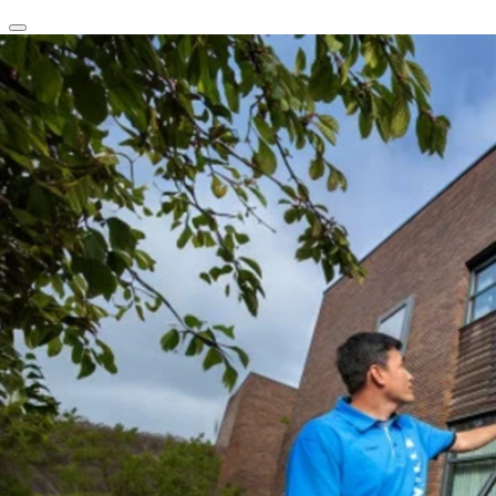
clear
arrow_back_ios_new
favorite
share