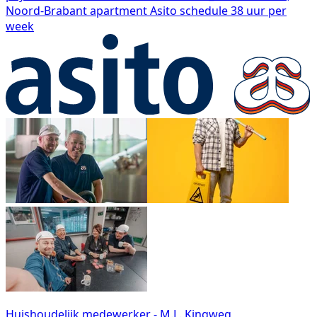
Noord-Brabant
apartment
Asito
schedule
38 uur per
week
Huishoudelijk medewerker - M.L. Kingweg