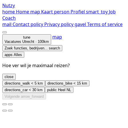
Nutzy
home
Home
map
Kaart
person
Profiel
smart_toy
Job
Coach
mail
Contact
policy
Privacy policy
gavel
Terms of service
map
tune
Vacatures
Utrecht · 100km
Zoek functies, bedrijven...
search
apps
Alles
Hoe ver wil je maximaal reizen?
close
directions_walk
< 5 km
directions_bike
< 15 km
directions_car
< 30 km
public
Heel NL
Volgende
arrow_forward