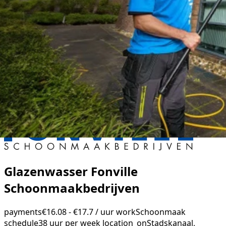
Glazenwasser Fonville
Schoonmaakbedrijven
payments
€16.08 - €17.7 / uur
work
Schoonmaak
schedule
38 uur per week
location_on
Stadskanaal,