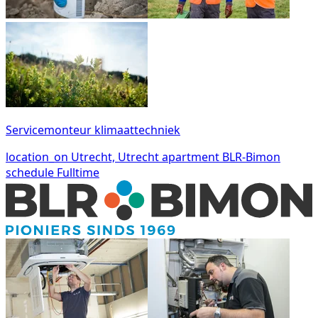
Servicemonteur klimaattechniek
location_on
Utrecht, Utrecht
apartment
BLR-Bimon
schedule
Fulltime