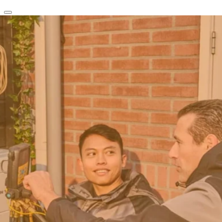
clear
arrow_back_ios_new
favorite
share