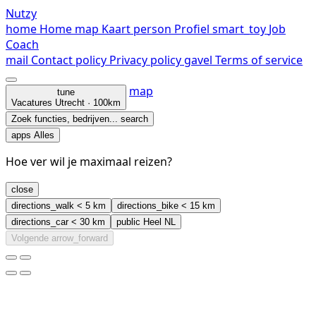
Nutzy
home
Home
map
Kaart
person
Profiel
smart_toy
Job
Coach
mail
Contact
policy
Privacy policy
gavel
Terms of service
map
tune
Vacatures
Utrecht · 100km
Zoek functies, bedrijven...
search
apps
Alles
Hoe ver wil je maximaal reizen?
close
directions_walk
< 5 km
directions_bike
< 15 km
directions_car
< 30 km
public
Heel NL
Volgende
arrow_forward