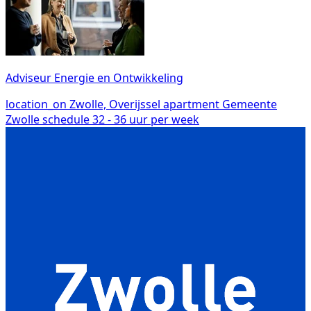
Adviseur Energie en Ontwikkeling
location_on
Zwolle, Overijssel
apartment
Gemeente
Zwolle
schedule
32 - 36 uur per week