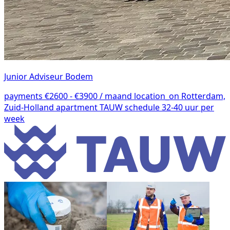
Junior Adviseur Bodem
payments
€2600 - €3900 / maand
location_on
Rotterdam,
Zuid-Holland
apartment
TAUW
schedule
32-40 uur per
week