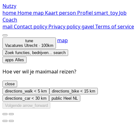
Nutzy
home
Home
map
Kaart
person
Profiel
smart_toy
Job
Coach
mail
Contact
policy
Privacy policy
gavel
Terms of service
map
tune
Vacatures
Utrecht · 100km
Zoek functies, bedrijven...
search
apps
Alles
Hoe ver wil je maximaal reizen?
close
directions_walk
< 5 km
directions_bike
< 15 km
directions_car
< 30 km
public
Heel NL
Volgende
arrow_forward