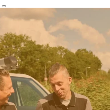
clear
arrow_back_ios_new
favorite
share