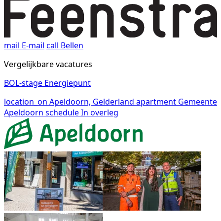
mail
E-mail
call
Bellen
Vergelijkbare vacatures
BOL-stage Energiepunt
location_on
Apeldoorn, Gelderland
apartment
Gemeente
Apeldoorn
schedule
In overleg