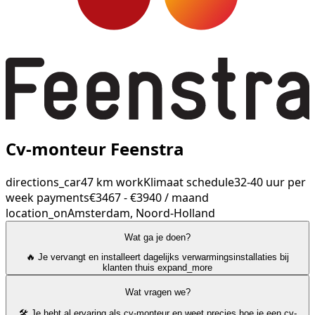
Cv-monteur Feenstra
directions_car
47 km
work
Klimaat
schedule
32-40 uur per
week
payments
€3467 - €3940 / maand
location_on
Amsterdam, Noord-Holland
Wat ga je doen?
🔥 Je vervangt en installeert dagelijks verwarmingsinstallaties bij
klanten thuis
expand_more
Wat vragen we?
🛠️ Je hebt al ervaring als cv-monteur en weet precies hoe je een cv-