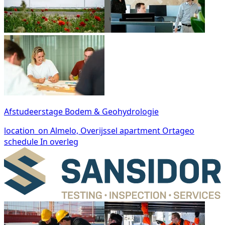
Afstudeerstage Bodem & Geohydrologie
location_on
Almelo, Overijssel
apartment
Ortageo
schedule
In overleg