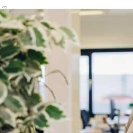
clear
arrow_back_ios_new
favorite
share