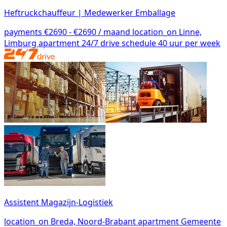
Heftruckchauffeur | Medewerker Emballage
payments
€2690 - €2690 / maand
location_on
Linne,
Limburg
apartment
24/7 drive
schedule
40 uur per week
Assistent Magazijn-Logistiek
location_on
Breda, Noord-Brabant
apartment
Gemeente