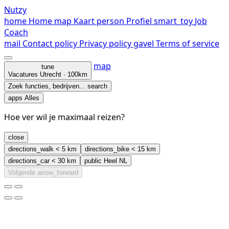
Nutzy
home
Home
map
Kaart
person
Profiel
smart_toy
Job
Coach
mail
Contact
policy
Privacy policy
gavel
Terms of service
map
tune
Vacatures
Utrecht · 100km
Zoek functies, bedrijven...
search
apps
Alles
Hoe ver wil je maximaal reizen?
close
directions_walk
< 5 km
directions_bike
< 15 km
directions_car
< 30 km
public
Heel NL
Volgende
arrow_forward