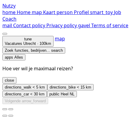
Nutzy
home
Home
map
Kaart
person
Profiel
smart_toy
Job
Coach
mail
Contact
policy
Privacy policy
gavel
Terms of service
map
tune
Vacatures
Utrecht · 100km
Zoek functies, bedrijven...
search
apps
Alles
Hoe ver wil je maximaal reizen?
close
directions_walk
< 5 km
directions_bike
< 15 km
directions_car
< 30 km
public
Heel NL
Volgende
arrow_forward