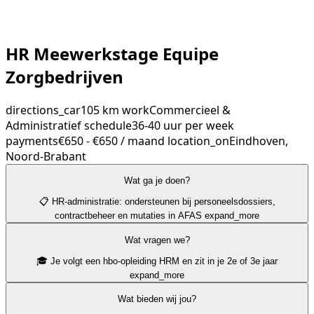
HR Meewerkstage Equipe
Zorgbedrijven
directions_car
105 km
work
Commercieel &
Administratief
schedule
36-40 uur per week
payments
€650 - €650 / maand
location_on
Eindhoven,
Noord-Brabant
Wat ga je doen?
📋 HR-administratie: ondersteunen bij personeelsdossiers,
contractbeheer en mutaties in AFAS
expand_more
Wat vragen we?
🎓 Je volgt een hbo-opleiding HRM en zit in je 2e of 3e jaar
expand_more
Wat bieden wij jou?