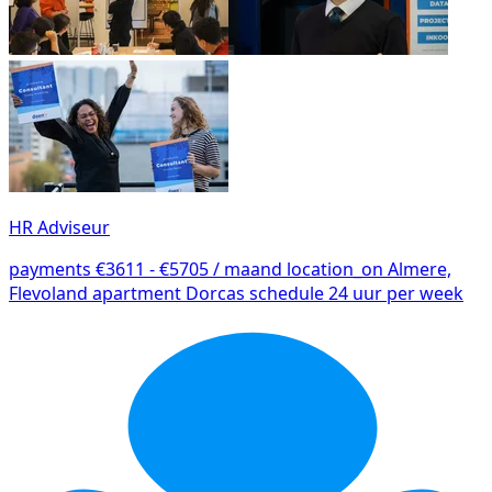
HR Adviseur
payments
€3611 - €5705 / maand
location_on
Almere,
Flevoland
apartment
Dorcas
schedule
24 uur per week