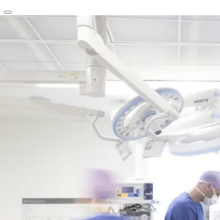
clear
arrow_back_ios_new
favorite
share