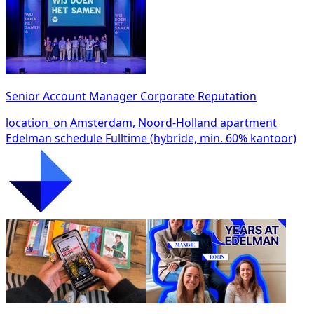
Senior Account Manager Corporate Reputation
location_on
Amsterdam, Noord-Holland
apartment
Edelman
schedule
Fulltime (hybride, min. 60% kantoor)