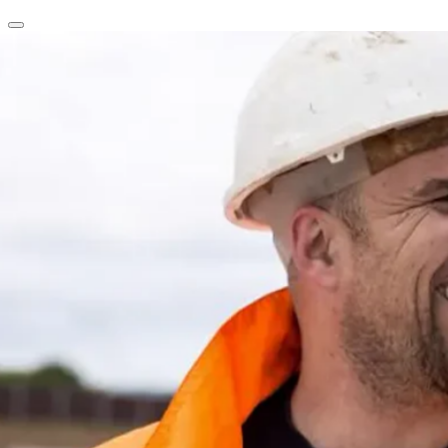
clear
arrow_back_ios_new
favorite
share