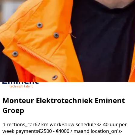
Monteur Elektrotechniek Eminent
Groep
directions_car
62 km
work
Bouw
schedule
32-40 uur per
week
payments
€2500 - €4000 / maand
location_on
's-