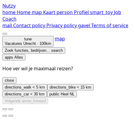
Nutzy
home
Home
map
Kaart
person
Profiel
smart_toy
Job
Coach
mail
Contact
policy
Privacy policy
gavel
Terms of service
map
tune
Vacatures
Utrecht · 100km
Zoek functies, bedrijven...
search
apps
Alles
Hoe ver wil je maximaal reizen?
close
directions_walk
< 5 km
directions_bike
< 15 km
directions_car
< 30 km
public
Heel NL
Volgende
arrow_forward