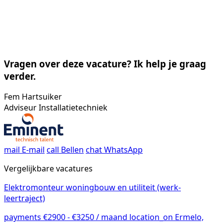
Vragen over deze vacature? Ik help je graag
verder.
Fem Hartsuiker
Adviseur Installatietechniek
mail
E-mail
call
Bellen
chat
WhatsApp
Vergelijkbare vacatures
Elektromonteur woningbouw en utiliteit (werk-
leertraject)
payments
€2900 - €3250 / maand
location_on
Ermelo,