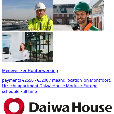
Medewerker Houtbewerking
payments
€2550 - €3200 / maand
location_on
Montfoort,
Utrecht
apartment
Daiwa House Modular Europe
schedule
Full-time