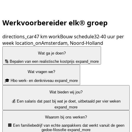
Werkvoorbereider elk® groep
directions_car
47 km
work
Bouw
schedule
32-40 uur per
week
location_on
Amsterdam, Noord-Holland
Wat ga je doen?
🔢 Bepalen van een realistische kostprijs
expand_more
Wat vragen we?
🎓 Hbo werk- en denkniveau
expand_more
Wat bieden wij jou?
💰 Een salaris dat past bij wat je doet, uitbetaald per vier weken
expand_more
Waarom bij ons werken?
🏢 Een familiebedrijf van echte aanpakkers dat werkt vanuit de geen
gedoe-filosofie
expand_more