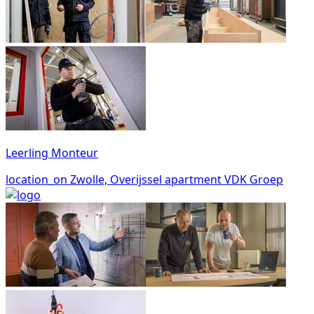
Leerling Monteur
location_on
Zwolle, Overijssel
apartment
VDK Groep