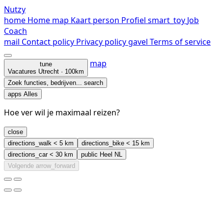
Nutzy
home
Home
map
Kaart
person
Profiel
smart_toy
Job
Coach
mail
Contact
policy
Privacy policy
gavel
Terms of service
map
tune
Vacatures
Utrecht · 100km
Zoek functies, bedrijven...
search
apps
Alles
Hoe ver wil je maximaal reizen?
close
directions_walk
< 5 km
directions_bike
< 15 km
directions_car
< 30 km
public
Heel NL
Volgende
arrow_forward