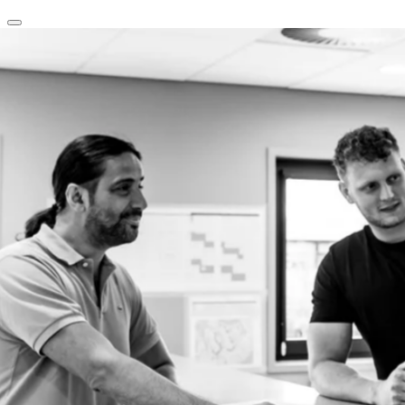
clear
arrow_back_ios_new
favorite
share