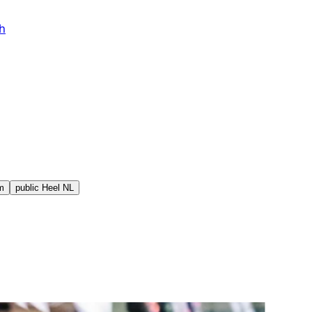
h
m
public
Heel NL