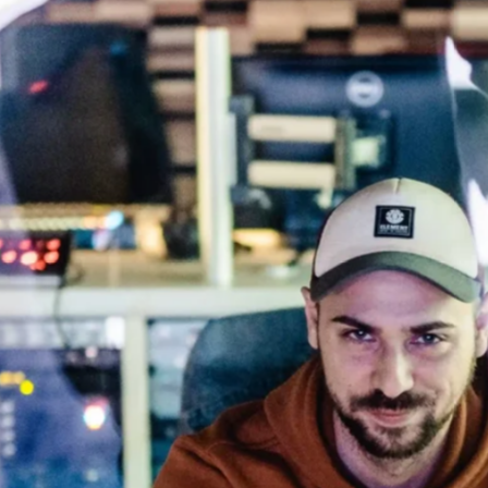
favorite
share