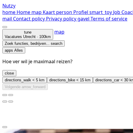
Nutzy
home
Home
map
Kaart
person
Profiel
smart_toy
Job Coac
mail
Contact
policy
Privacy policy
gavel
Terms of service
map
tune
Vacatures
Utrecht · 100km
Zoek functies, bedrijven...
search
apps
Alles
Hoe ver wil je maximaal reizen?
close
directions_walk
< 5 km
directions_bike
< 15 km
directions_car
< 30 k
Volgende
arrow_forward
clear
arrow_back_ios_new