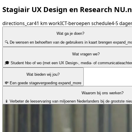
Stagiair UX Design en Research NU.
directions_car
41 km
work
ICT-beroepen
schedule
4-5 dage
Wat ga je doen?
🔍 De wensen en behoeften van de gebruikers in kaart brengen
expand_mo
Wat vragen we?
🎓 Student hbo of wo (met een UX Design-, media- of communicatieachter
Wat bieden wij jou?
💸 Een goede stagevergoeding
expand_more
Waarom bij ons werken?
📱 Verbeter de leeservaring van miljoenen Nederlanders bij de grootste n