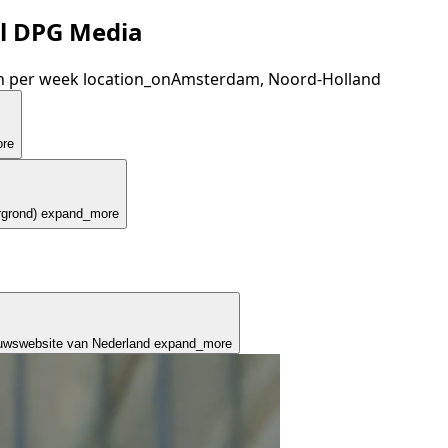
nl DPG Media
n per week
location_on
Amsterdam, Noord-Holland
re
grond)
expand_more
ieuwswebsite van Nederland
expand_more