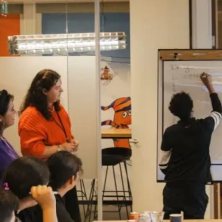
favorite
share