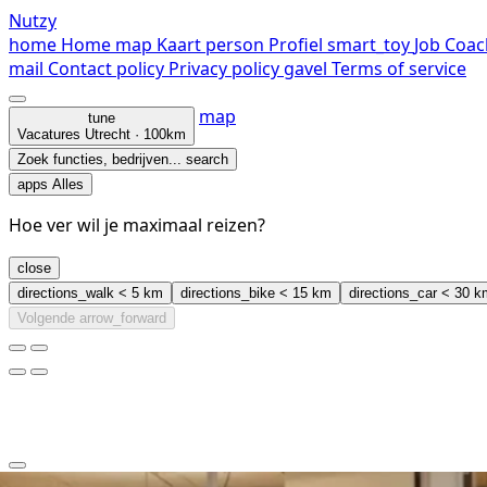
Nutzy
home
Home
map
Kaart
person
Profiel
smart_toy
Job Coac
mail
Contact
policy
Privacy policy
gavel
Terms of service
map
tune
Vacatures
Utrecht · 100km
Zoek functies, bedrijven...
search
apps
Alles
Hoe ver wil je maximaal reizen?
close
directions_walk
< 5 km
directions_bike
< 15 km
directions_car
< 30 k
Volgende
arrow_forward
clear
arrow_back_ios_new