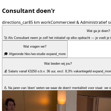
Consultant doen'r
directions_car
85 km
work
Commercieel & Administratief
s
Wat ga je doen?
🚀 Als Consultant neem je zelf het initiatief op elke opdracht — je voelt je t
Wat vragen we?
🎓 Afgeronde hbo-/wo-studie
expand_more
Wat bieden wij jou?
💰 Salaris vanaf €3250 o.b.v. 36 uur, excl. 8,3% vakantiegeld
expand_mor
💪 Na jaren van 'doen' weten we waar de doen'r mentaliteit voor staat: we