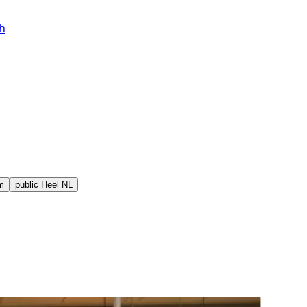
h
m
public
Heel NL