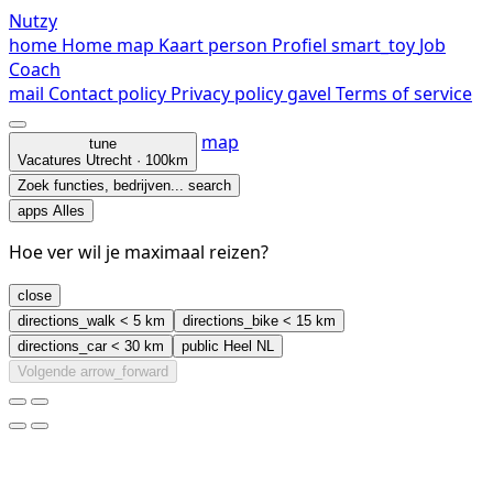
Nutzy
home
Home
map
Kaart
person
Profiel
smart_toy
Job
Coach
mail
Contact
policy
Privacy policy
gavel
Terms of service
map
tune
Vacatures
Utrecht · 100km
Zoek functies, bedrijven...
search
apps
Alles
Hoe ver wil je maximaal reizen?
close
directions_walk
< 5 km
directions_bike
< 15 km
directions_car
< 30 km
public
Heel NL
Volgende
arrow_forward