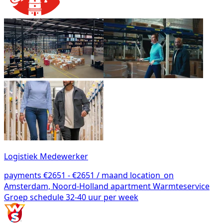
Logistiek Medewerker
payments
€2651 - €2651 / maand
location_on
Amsterdam, Noord-Holland
apartment
Warmteservice
Groep
schedule
32-40 uur per week