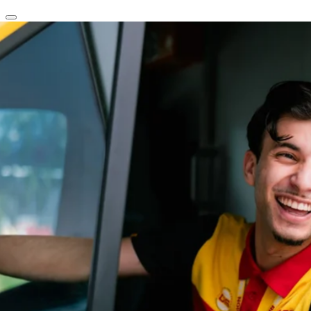
clear
arrow_back_ios_new
favorite
share