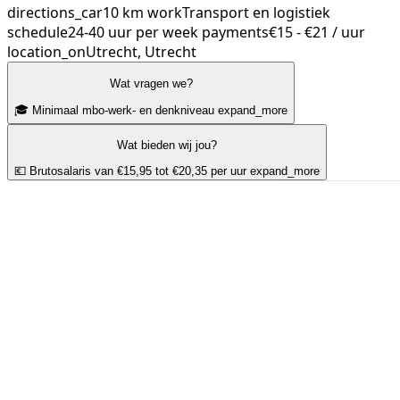
directions_car
10 km
work
Transport en logistiek
schedule
24-40 uur per week
payments
€15 - €21 / uur
location_on
Utrecht, Utrecht
Wat vragen we?
🎓 Minimaal mbo-werk- en denkniveau
expand_more
Wat bieden wij jou?
💶 Brutosalaris van €15,95 tot €20,35 per uur
expand_more