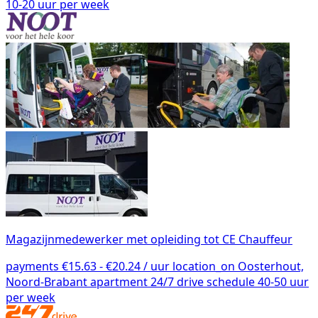
10-20 uur per week
Magazijnmedewerker met opleiding tot CE Chauffeur
payments
€15.63 - €20.24 / uur
location_on
Oosterhout,
Noord-Brabant
apartment
24/7 drive
schedule
40-50 uur
per week