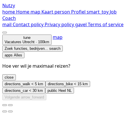
Nutzy
home
Home
map
Kaart
person
Profiel
smart_toy
Job
Coach
mail
Contact
policy
Privacy policy
gavel
Terms of service
map
tune
Vacatures
Utrecht · 100km
Zoek functies, bedrijven...
search
apps
Alles
Hoe ver wil je maximaal reizen?
close
directions_walk
< 5 km
directions_bike
< 15 km
directions_car
< 30 km
public
Heel NL
Volgende
arrow_forward