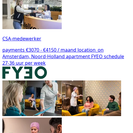
CSA-medewerker
payments
€3070 - €4150 / maand
location_on
Amsterdam, Noord-Holland
apartment
FYEO
schedule
27-36 uur per week