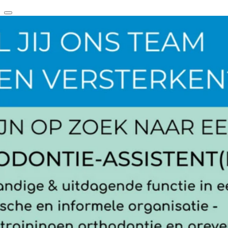
clear
arrow_back_ios_new
favorite
share