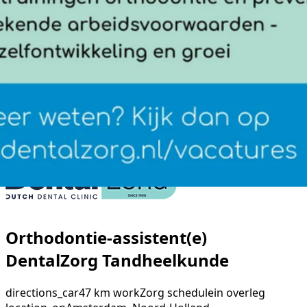
Orthodontie-assistent(e)
DentalZorg Tandheelkunde
directions_car
47 km
work
Zorg
schedule
in overleg