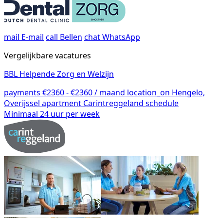
mail
E-mail
call
Bellen
chat
WhatsApp
Vergelijkbare vacatures
BBL Helpende Zorg en Welzijn
payments
€2360 - €2360 / maand
location_on
Hengelo,
Overijssel
apartment
Carintreggeland
schedule
Minimaal 24 uur per week