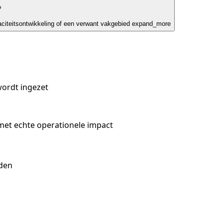
?
paciteitsontwikkeling of een verwant vakgebied
expand_more
ordt ingezet
 met echte operationele impact
eden