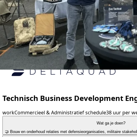
Technisch Business Development En
work
Commercieel & Administratief
schedule
38 uur per w
Wat ga je doen?
🤝 Bouw en onderhoud relaties met defensieorganisaties, militaire stakehol