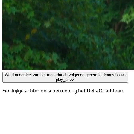
Word onderdeel van het team dat de volgende generatie drones bouwt
play_arrow
Een kijkje achter de schermen bij het DeltaQuad-team