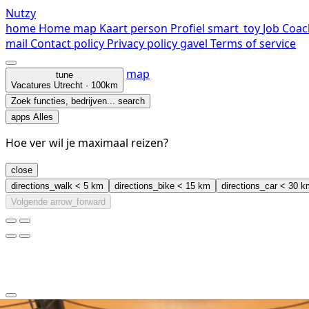
Nutzy
home
Home
map
Kaart
person
Profiel
smart_toy
Job Coac
mail
Contact
policy
Privacy policy
gavel
Terms of service
map
tune
Vacatures
Utrecht · 100km
Zoek functies, bedrijven...
search
apps
Alles
Hoe ver wil je maximaal reizen?
close
directions_walk
< 5 km
directions_bike
< 15 km
directions_car
< 30 k
Volgende
arrow_forward
clear
arrow_back_ios_new