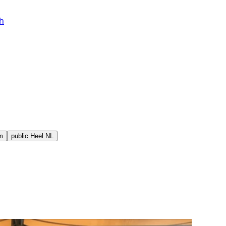
h
m
public
Heel NL