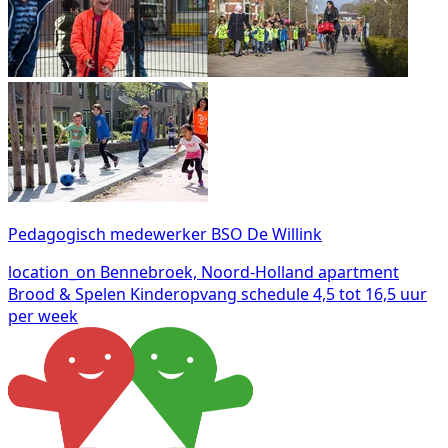
Pedagogisch medewerker BSO De Willink
location_on
Bennebroek, Noord-Holland
apartment
Brood & Spelen Kinderopvang
schedule
4,5 tot 16,5 uur
per week