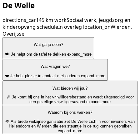
De Welle
directions_car
145 km
work
Sociaal werk, jeugdzorg en
kinderopvang
schedule
In overleg
location_on
Wierden,
Overijssel
Wat ga je doen?
🍽️ Je helpt om de tafel te dekken
expand_more
Wat vragen we?
❤️ Je hebt plezier in contact met ouderen
expand_more
Wat bieden wij jou?
🎉 Je komt bij ons in het vrijwilligersbestand en wordt uitgenodigd voor
een gezellige vrijwilligersavond
expand_more
Waarom bij ons werken?
🌱 Als brede welzijnsorganisatie zet De Welle zich in voor inwoners van
Hellendoorn en Wierden die een steuntje in de rug kunnen gebruiken
expand_more