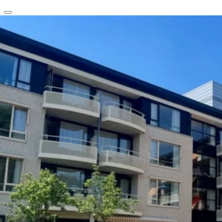
clear
arrow_back_ios_new
favorite
share