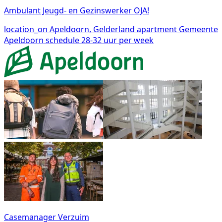
Ambulant Jeugd- en Gezinswerker OJA!
location_on
Apeldoorn, Gelderland
apartment
Gemeente
Apeldoorn
schedule
28-32 uur per week
Casemanager Verzuim