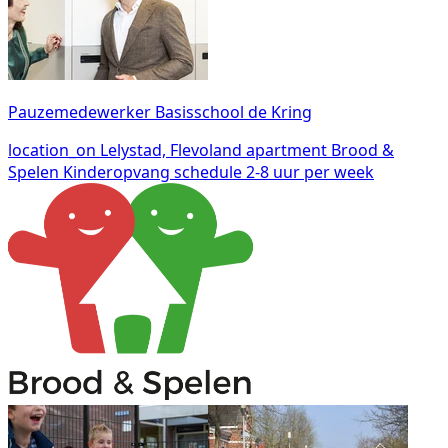
Pauzemedewerker Basisschool de Kring
location_on
Lelystad, Flevoland
apartment
Brood &
Spelen Kinderopvang
schedule
2-8 uur per week