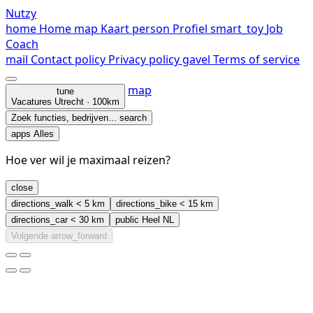
Nutzy
home
Home
map
Kaart
person
Profiel
smart_toy
Job
Coach
mail
Contact
policy
Privacy policy
gavel
Terms of service
map
tune
Vacatures
Utrecht · 100km
Zoek functies, bedrijven...
search
apps
Alles
Hoe ver wil je maximaal reizen?
close
directions_walk
< 5 km
directions_bike
< 15 km
directions_car
< 30 km
public
Heel NL
Volgende
arrow_forward