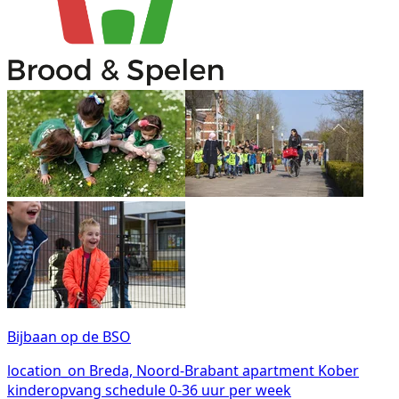
Bijbaan op de BSO
location_on
Breda, Noord-Brabant
apartment
Kober
kinderopvang
schedule
0-36 uur per week