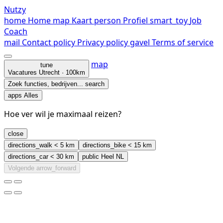
Nutzy
home
Home
map
Kaart
person
Profiel
smart_toy
Job
Coach
mail
Contact
policy
Privacy policy
gavel
Terms of service
map
tune
Vacatures
Utrecht · 100km
Zoek functies, bedrijven...
search
apps
Alles
Hoe ver wil je maximaal reizen?
close
directions_walk
< 5 km
directions_bike
< 15 km
directions_car
< 30 km
public
Heel NL
Volgende
arrow_forward