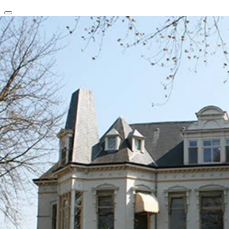
clear
arrow_back_ios_new
favorite
share