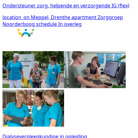
Ondersteuner zorg, helpende en verzorgende IG (flex)
location_on
Meppel, Drenthe
apartment
Zorggroep
Noorderboog
schedule
In overleg
Dialyseverpleegkundige in opleiding