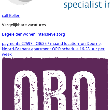
call
Bellen
Vergelijkbare vacatures
Begeleider wonen intensieve zorg
payments
€2597 - €3635 / maand
location_on
Deurne,
Noord-Brabant
apartment
ORO
schedule
16-28 uur per
week