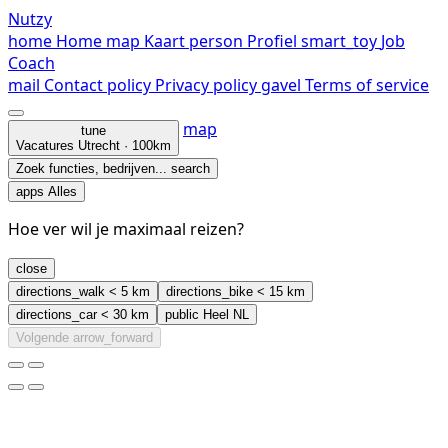
Nutzy
home
Home
map
Kaart
person
Profiel
smart_toy
Job
Coach
mail
Contact
policy
Privacy policy
gavel
Terms of service
map
tune
Vacatures
Utrecht · 100km
Zoek functies, bedrijven...
search
apps
Alles
Hoe ver wil je maximaal reizen?
close
directions_walk
< 5 km
directions_bike
< 15 km
directions_car
< 30 km
public
Heel NL
Volgende
arrow_forward