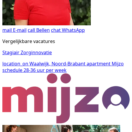
mail
E-mail
call
Bellen
chat
WhatsApp
Vergelijkbare vacatures
Stagiair Zorginnovatie
location_on
Waalwijk, Noord-Brabant
apartment
Mijzo
schedule
28-36 uur per week