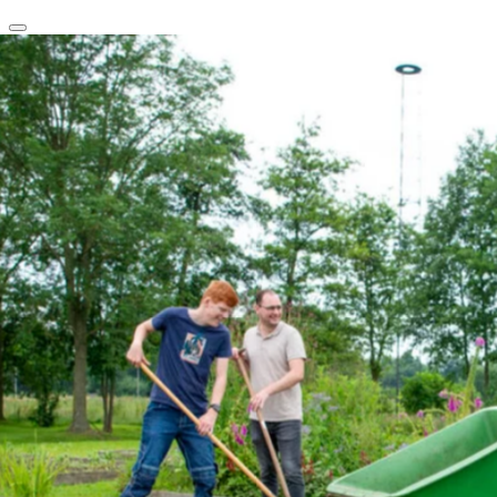
clear
arrow_back_ios_new
favorite
share