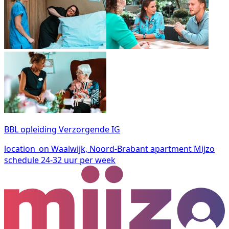
BBL opleiding Verzorgende IG
location_on
Waalwijk, Noord-Brabant
apartment
Mijzo
schedule
24-32 uur per week