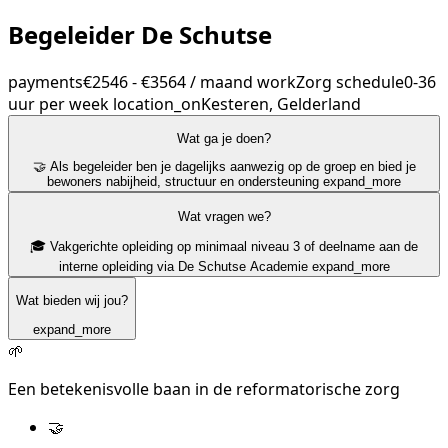
Begeleider De Schutse
payments
€2546 - €3564 / maand
work
Zorg
schedule
0-36
uur per week
location_on
Kesteren, Gelderland
Wat ga je doen?
🤝 Als begeleider ben je dagelijks aanwezig op de groep en bied je
bewoners nabijheid, structuur en ondersteuning
expand_more
Wat vragen we?
🎓 Vakgerichte opleiding op minimaal niveau 3 of deelname aan de
interne opleiding via De Schutse Academie
expand_more
Wat bieden wij jou?
expand_more
🌱
Een betekenisvolle baan in de reformatorische zorg
🤝