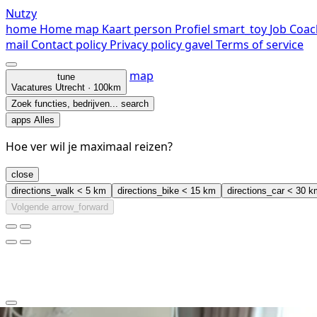
Nutzy
home
Home
map
Kaart
person
Profiel
smart_toy
Job Coac
mail
Contact
policy
Privacy policy
gavel
Terms of service
map
tune
Vacatures
Utrecht · 100km
Zoek functies, bedrijven...
search
apps
Alles
Hoe ver wil je maximaal reizen?
close
directions_walk
< 5 km
directions_bike
< 15 km
directions_car
< 30 k
Volgende
arrow_forward
clear
arrow_back_ios_new