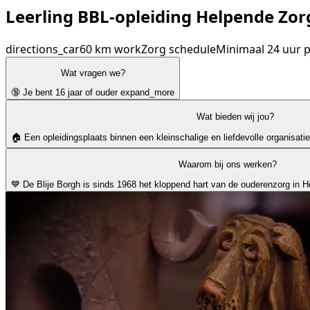
Leerling BBL-opleiding Helpende Zorg
directions_car
60 km
work
Zorg
schedule
Minimaal 24 uur 
Wat vragen we?
🔞 Je bent 16 jaar of ouder
expand_more
Wat bieden wij jou?
🏠 Een opleidingsplaats binnen een kleinschalige en liefdevolle organisati
Waarom bij ons werken?
💙 De Blije Borgh is sinds 1968 het kloppend hart van de ouderenzorg in 