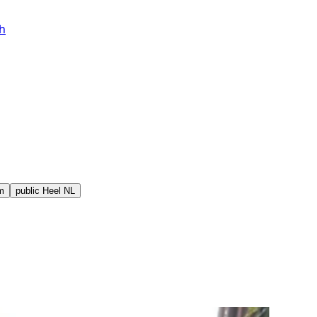
h
m
public
Heel NL