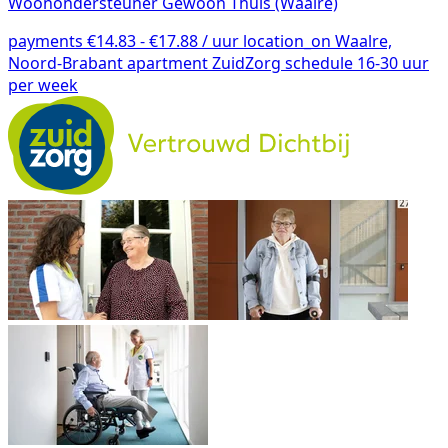
Woonondersteuner Gewoon Thuis (Waalre)
payments
€14.83 - €17.88 / uur
location_on
Waalre,
Noord-Brabant
apartment
ZuidZorg
schedule
16-30 uur
per week