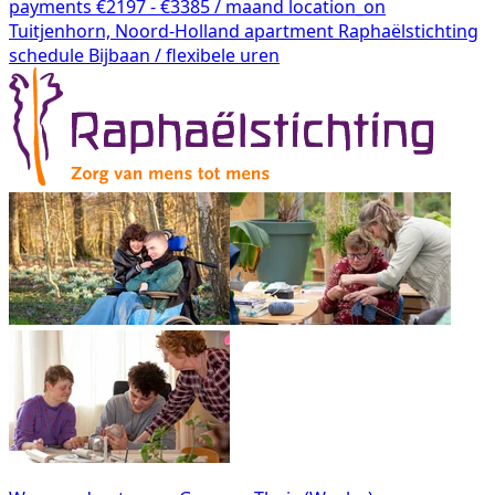
payments
€2197 - €3385 / maand
location_on
Tuitjenhorn, Noord-Holland
apartment
Raphaëlstichting
schedule
Bijbaan / flexibele uren