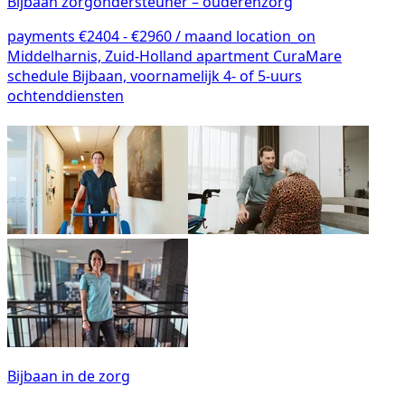
Bijbaan zorgondersteuner – ouderenzorg
payments
€2404 - €2960 / maand
location_on
Middelharnis, Zuid-Holland
apartment
CuraMare
schedule
Bijbaan, voornamelijk 4- of 5-uurs
ochtenddiensten
Bijbaan in de zorg