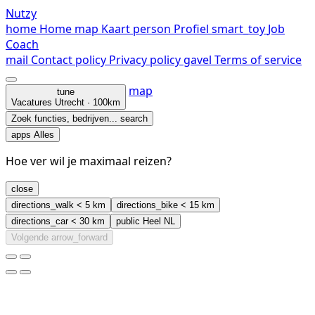
Nutzy
home
Home
map
Kaart
person
Profiel
smart_toy
Job
Coach
mail
Contact
policy
Privacy policy
gavel
Terms of service
map
tune
Vacatures
Utrecht · 100km
Zoek functies, bedrijven...
search
apps
Alles
Hoe ver wil je maximaal reizen?
close
directions_walk
< 5 km
directions_bike
< 15 km
directions_car
< 30 km
public
Heel NL
Volgende
arrow_forward