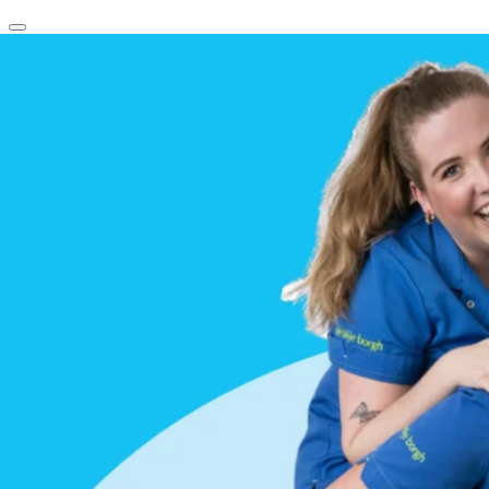
clear
arrow_back_ios_new
favorite
share