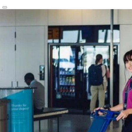
clear
arrow_back_ios_new
favorite
share