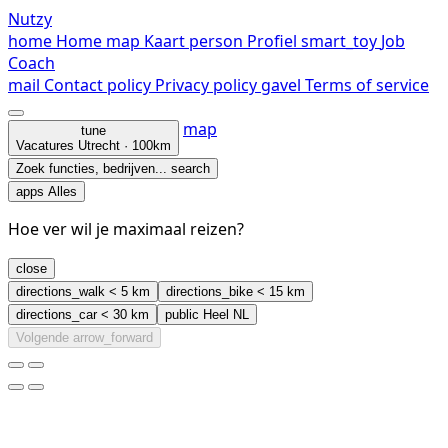
Nutzy
home
Home
map
Kaart
person
Profiel
smart_toy
Job
Coach
mail
Contact
policy
Privacy policy
gavel
Terms of service
map
tune
Vacatures
Utrecht · 100km
Zoek functies, bedrijven...
search
apps
Alles
Hoe ver wil je maximaal reizen?
close
directions_walk
< 5 km
directions_bike
< 15 km
directions_car
< 30 km
public
Heel NL
Volgende
arrow_forward