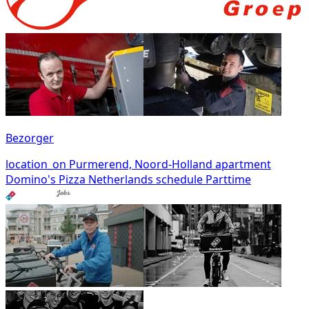
Bezorger
location_on
Purmerend, Noord-Holland
apartment
Domino's Pizza Netherlands
schedule
Parttime