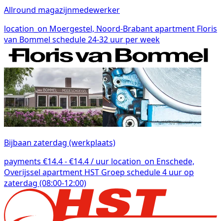
Allround magazijnmedewerker
location_on
Moergestel, Noord-Brabant
apartment
Floris
van Bommel
schedule
24-32 uur per week
Bijbaan zaterdag (werkplaats)
payments
€14.4 - €14.4 / uur
location_on
Enschede,
Overijssel
apartment
HST Groep
schedule
4 uur op
zaterdag (08:00-12:00)