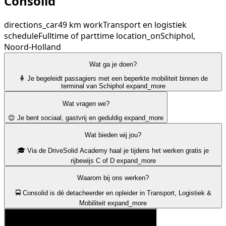
Consolid
directions_car
49 km
work
Transport en logistiek
schedule
Fulltime of parttime
location_on
Schiphol,
Noord-Holland
Wat ga je doen?
🧍 Je begeleidt passagiers met een beperkte mobiliteit binnen de
terminal van Schiphol
expand_more
Wat vragen we?
😊 Je bent sociaal, gastvrij en geduldig
expand_more
Wat bieden wij jou?
🎓 Via de DriveSolid Academy haal je tijdens het werken gratis je
rijbewijs C of D
expand_more
Waarom bij ons werken?
🚍 Consolid is dé detacheerder en opleider in Transport, Logistiek &
Mobiliteit
expand_more