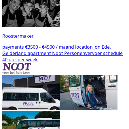
Roostermaker
payments
€3500 - €4500 / maand
location_on
Ede,
Gelderland
apartment
Noot Personenvervoer
schedule
40 uur per week