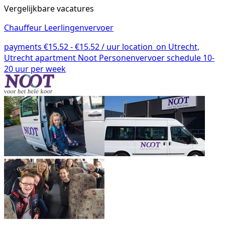
Vergelijkbare vacatures
Chauffeur Leerlingenvervoer
payments
€15.52 - €15.52 / uur
location_on
Utrecht,
Utrecht
apartment
Noot Personenvervoer
schedule
10-
20 uur per week