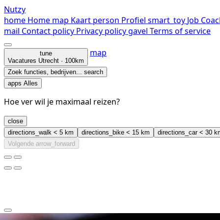
Nutzy
home
Home
map
Kaart
person
Profiel
smart_toy
Job Coac
mail
Contact
policy
Privacy policy
gavel
Terms of service
map
tune
Vacatures
Utrecht · 100km
Zoek functies, bedrijven...
search
apps
Alles
Hoe ver wil je maximaal reizen?
close
directions_walk
< 5 km
directions_bike
< 15 km
directions_car
< 30 k
Volgende
arrow_forward
clear
arrow_back_ios_new