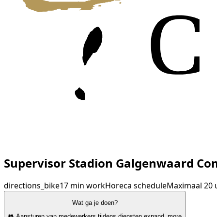
Supervisor Stadion Galgenwaard Co
directions_bike
17 min
work
Horeca
schedule
Maximaal 20 
Wat ga je doen?
👥 Aansturen van medewerkers tijdens diensten
expand_more