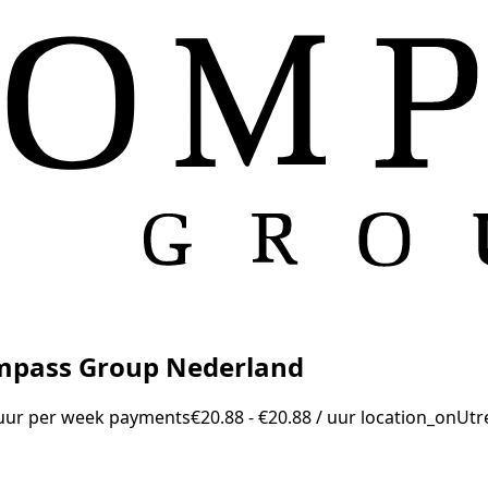
mpass Group Nederland
uur per week
payments
€20.88 - €20.88 / uur
location_on
Utr