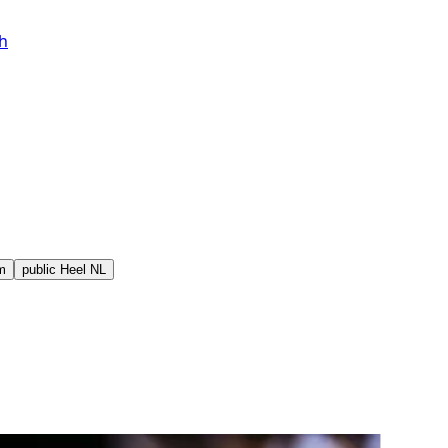
h
m
public
Heel NL