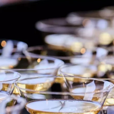
favorite
share