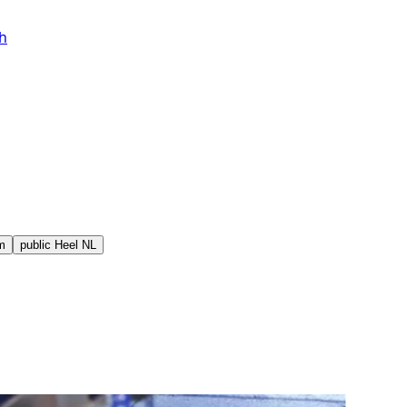
h
m
public
Heel NL