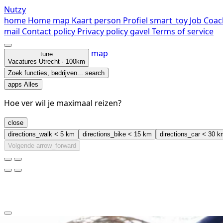
Nutzy
home
Home
map
Kaart
person
Profiel
smart_toy
Job Coac
mail
Contact
policy
Privacy policy
gavel
Terms of service
map
tune
Vacatures
Utrecht · 100km
Zoek functies, bedrijven...
search
apps
Alles
Hoe ver wil je maximaal reizen?
close
directions_walk
< 5 km
directions_bike
< 15 km
directions_car
< 30 k
Volgende
arrow_forward
clear
arrow_back_ios_new