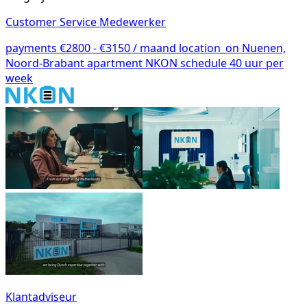
Customer Service Medewerker
payments
€2800 - €3150 / maand
location_on
Nuenen,
Noord-Brabant
apartment
NKON
schedule
40 uur per
week
Klantadviseur