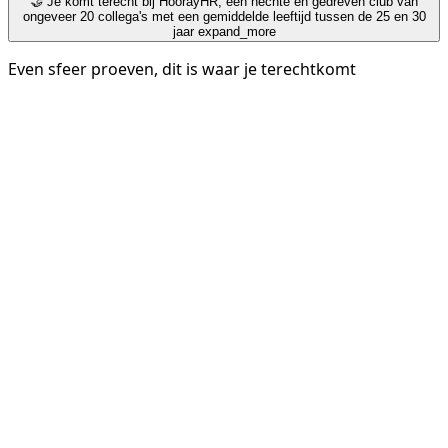
🤝 Je komt terecht bij HoorayHR, een hechte en gedreven club van
ongeveer 20 collega's met een gemiddelde leeftijd tussen de 25 en 30
jaar
expand_more
Even sfeer proeven, dit is waar je terechtkomt