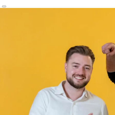
clear
arrow_back_ios_new
favorite
share