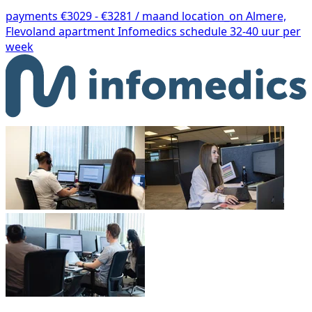
payments
€3029 - €3281 / maand
location_on
Almere,
Flevoland
apartment
Infomedics
schedule
32-40 uur per
week