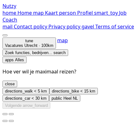
Nutzy
home
Home
map
Kaart
person
Profiel
smart_toy
Job
Coach
mail
Contact
policy
Privacy policy
gavel
Terms of service
map
tune
Vacatures
Utrecht · 100km
Zoek functies, bedrijven...
search
apps
Alles
Hoe ver wil je maximaal reizen?
close
directions_walk
< 5 km
directions_bike
< 15 km
directions_car
< 30 km
public
Heel NL
Volgende
arrow_forward