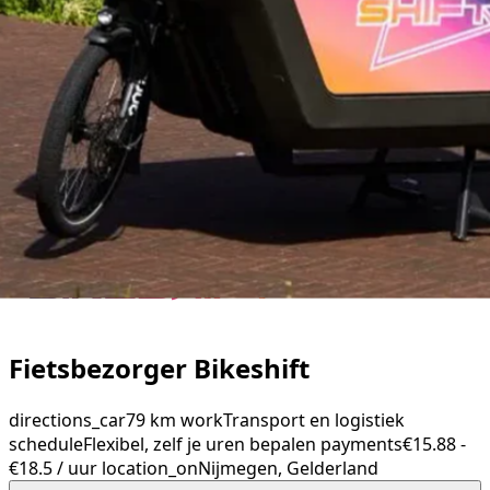
Fietsbezorger Bikeshift
directions_car
79 km
work
Transport en logistiek
schedule
Flexibel, zelf je uren bepalen
payments
€15.88 -
€18.5 / uur
location_on
Nijmegen, Gelderland