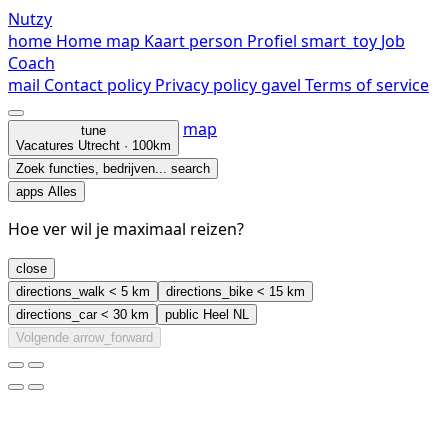
Nutzy
home
Home
map
Kaart
person
Profiel
smart_toy
Job
Coach
mail
Contact
policy
Privacy policy
gavel
Terms of service
map
tune
Vacatures
Utrecht · 100km
Zoek functies, bedrijven...
search
apps
Alles
Hoe ver wil je maximaal reizen?
close
directions_walk
< 5 km
directions_bike
< 15 km
directions_car
< 30 km
public
Heel NL
Volgende
arrow_forward