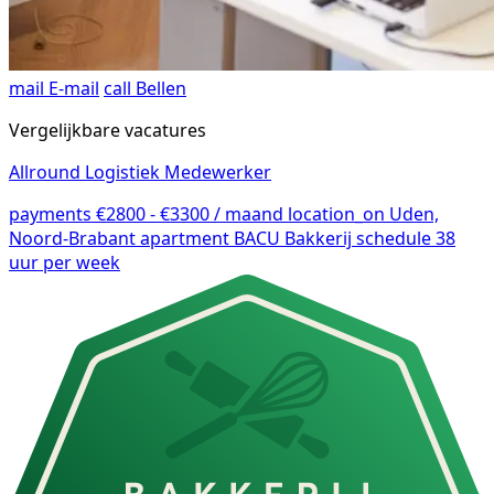
mail
E-mail
call
Bellen
Vergelijkbare vacatures
Allround Logistiek Medewerker
payments
€2800 - €3300 / maand
location_on
Uden,
Noord-Brabant
apartment
BACU Bakkerij
schedule
38
uur per week