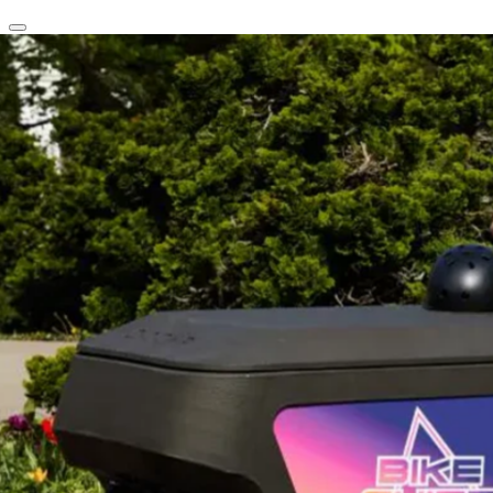
clear
arrow_back_ios_new
favorite
share