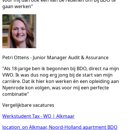
voor mij dan ook een van de redenen om bij BDO te
gaan werken"
Petri Ottens - Junior Manager Audit & Assurance
"Als 18-jarige ben ik begonnen bij BDO, direct na mijn
VWO. Ik was dus nog erg jong bij de start van mijn
carrière. Dat ik hier kon werken én een opleiding aan
Nyenrode kon volgen, was voor mij een perfecte
combinatie"
Vergelijkbare vacatures
Werkstudent Tax - WO | Alkmaar
location_on
Alkmaar, Noord-Holland
apartment
BDO