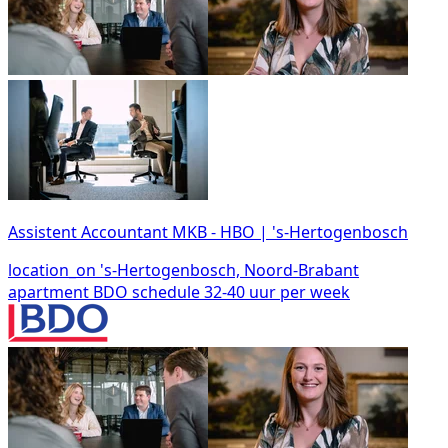
Assistent Accountant MKB - HBO | 's-Hertogenbosch
location_on
's-Hertogenbosch, Noord-Brabant
apartment
BDO
schedule
32-40 uur per week