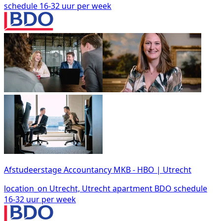
schedule
16-32 uur per week
Afstudeerstage Accountancy MKB - HBO | Utrecht
location_on
Utrecht, Utrecht
apartment
BDO
schedule
16-32 uur per week