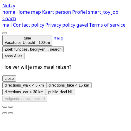
Nutzy
home
Home
map
Kaart
person
Profiel
smart_toy
Job
Coach
mail
Contact
policy
Privacy policy
gavel
Terms of service
map
tune
Vacatures
Utrecht · 100km
Zoek functies, bedrijven...
search
apps
Alles
Hoe ver wil je maximaal reizen?
close
directions_walk
< 5 km
directions_bike
< 15 km
directions_car
< 30 km
public
Heel NL
Volgende
arrow_forward