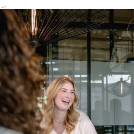
clear
arrow_back_ios_new
favorite
share