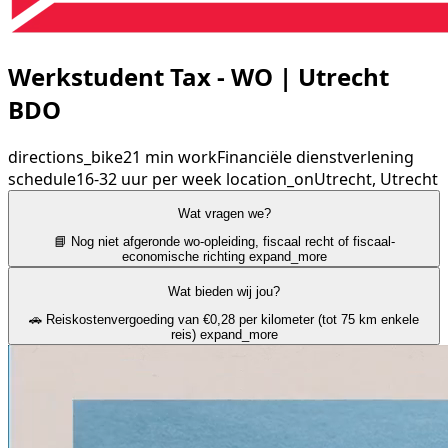
Werkstudent Tax - WO | Utrecht
BDO
directions_bike
21 min
work
Financiële dienstverlening
schedule
16-32 uur per week
location_on
Utrecht, Utrecht
Wat vragen we?
📘 Nog niet afgeronde wo-opleiding, fiscaal recht of fiscaal-
economische richting
expand_more
Wat bieden wij jou?
🚗 Reiskostenvergoeding van €0,28 per kilometer (tot 75 km enkele
reis)
expand_more