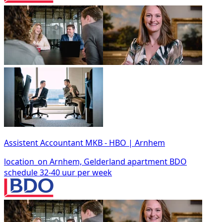
Assistent Accountant MKB - HBO | Arnhem
location_on
Arnhem, Gelderland
apartment
BDO
schedule
32-40 uur per week