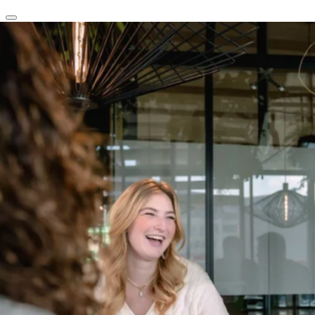
clear
arrow_back_ios_new
favorite
share