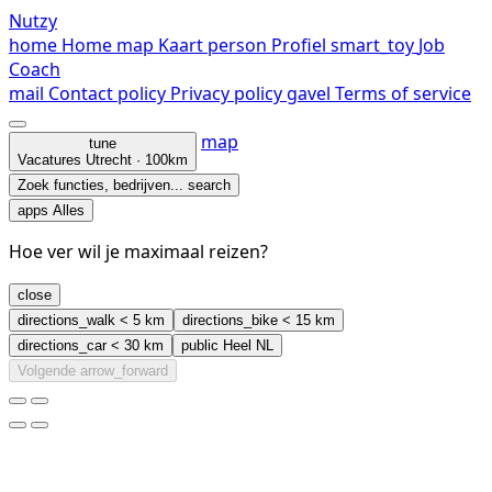
Nutzy
home
Home
map
Kaart
person
Profiel
smart_toy
Job
Coach
mail
Contact
policy
Privacy policy
gavel
Terms of service
map
tune
Vacatures
Utrecht · 100km
Zoek functies, bedrijven...
search
apps
Alles
Hoe ver wil je maximaal reizen?
close
directions_walk
< 5 km
directions_bike
< 15 km
directions_car
< 30 km
public
Heel NL
Volgende
arrow_forward