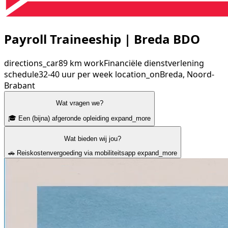
Payroll Traineeship | Breda BDO
directions_car
89 km
work
Financiële dienstverlening
schedule
32-40 uur per week
location_on
Breda, Noord-
Brabant
Wat vragen we?
🎓 Een (bijna) afgeronde opleiding
expand_more
Wat bieden wij jou?
🚗 Reiskostenvergoeding via mobiliteitsapp
expand_more