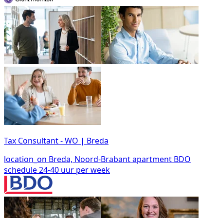
Tax Consultant - WO | Breda
location_on
Breda, Noord-Brabant
apartment
BDO
schedule
24-40 uur per week