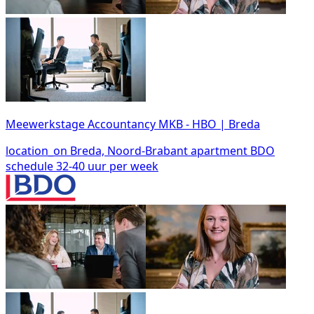
Meewerkstage Accountancy MKB - HBO | Breda
location_on
Breda, Noord-Brabant
apartment
BDO
schedule
32-40 uur per week