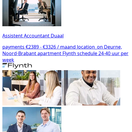
Assistent Accountant Duaal
payments
€2389 - €3326 / maand
location_on
Deurne,
Noord-Brabant
apartment
Flynth
schedule
24-40 uur per
week