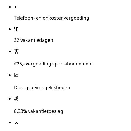
📱
Telefoon- en onkostenvergoeding
🌴
32 vakantiedagen
🏋️
€25,- vergoeding sportabonnement
📈
Doorgroeimogelijkheden
💰
8,33% vakantietoeslag
🚗