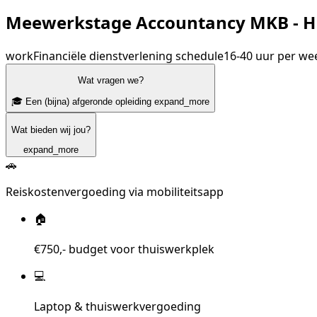
Meewerkstage Accountancy MKB - H
work
Financiële dienstverlening
schedule
16-40 uur per we
Wat vragen we?
🎓 Een (bijna) afgeronde opleiding
expand_more
Wat bieden wij jou?
expand_more
🚗
Reiskostenvergoeding via mobiliteitsapp
🏠
€750,- budget voor thuiswerkplek
💻
Laptop & thuiswerkvergoeding