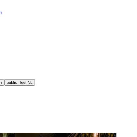
h
m
public
Heel NL