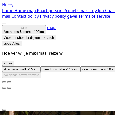
Nutzy
home
Home
map
Kaart
person
Profiel
smart_toy
Job Coac
mail
Contact
policy
Privacy policy
gavel
Terms of service
map
tune
Vacatures
Utrecht · 100km
Zoek functies, bedrijven...
search
apps
Alles
Hoe ver wil je maximaal reizen?
close
directions_walk
< 5 km
directions_bike
< 15 km
directions_car
< 30 k
Volgende
arrow_forward
clear
arrow_back_ios_new