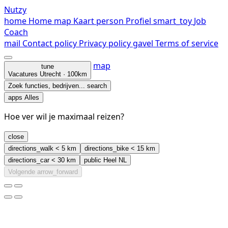
Nutzy
home
Home
map
Kaart
person
Profiel
smart_toy
Job
Coach
mail
Contact
policy
Privacy policy
gavel
Terms of service
map
tune
Vacatures
Utrecht · 100km
Zoek functies, bedrijven...
search
apps
Alles
Hoe ver wil je maximaal reizen?
close
directions_walk
< 5 km
directions_bike
< 15 km
directions_car
< 30 km
public
Heel NL
Volgende
arrow_forward