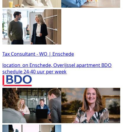
Tax Consultant - WO | Enschede
location_on
Enschede, Overijssel
apartment
BDO
schedule
24-40 uur per week