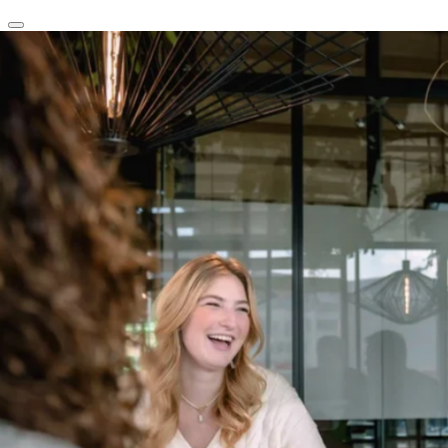
clear
arrow_back_ios_new
favorite
share