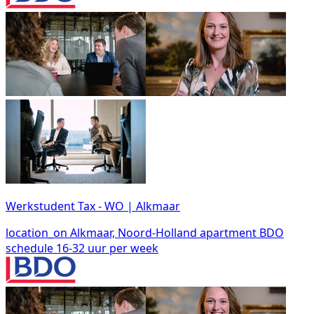
Werkstudent Tax - WO | Alkmaar
location_on
Alkmaar, Noord-Holland
apartment
BDO
schedule
16-32 uur per week