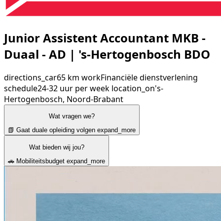
Junior Assistent Accountant MKB -
Duaal - AD | 's-Hertogenbosch BDO
directions_car
65 km
work
Financiële dienstverlening
schedule
24-32 uur per week
location_on
's-
Hertogenbosch, Noord-Brabant
Wat vragen we?
📗 Gaat duale opleiding volgen
expand_more
Wat bieden wij jou?
🚗 Mobiliteitsbudget
expand_more