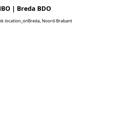
HBO | Breda BDO
ek
location_on
Breda, Noord-Brabant