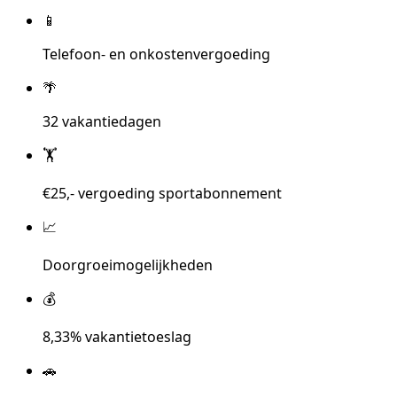
📱
Telefoon- en onkostenvergoeding
🌴
32 vakantiedagen
🏋️
€25,- vergoeding sportabonnement
📈
Doorgroeimogelijkheden
💰
8,33% vakantietoeslag
🚗