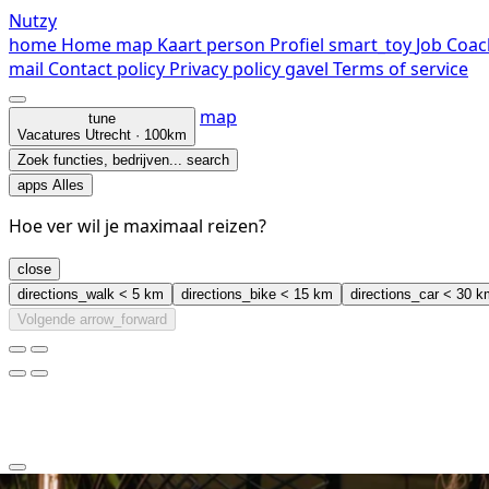
Nutzy
home
Home
map
Kaart
person
Profiel
smart_toy
Job Coac
mail
Contact
policy
Privacy policy
gavel
Terms of service
map
tune
Vacatures
Utrecht · 100km
Zoek functies, bedrijven...
search
apps
Alles
Hoe ver wil je maximaal reizen?
close
directions_walk
< 5 km
directions_bike
< 15 km
directions_car
< 30 k
Volgende
arrow_forward
clear
arrow_back_ios_new