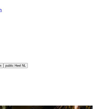
h
m
public
Heel NL