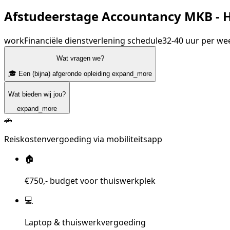
Afstudeerstage Accountancy MKB - 
work
Financiële dienstverlening
schedule
32-40 uur per we
Wat vragen we?
🎓 Een (bijna) afgeronde opleiding
expand_more
Wat bieden wij jou?
expand_more
🚗
Reiskostenvergoeding via mobiliteitsapp
🏠
€750,- budget voor thuiswerkplek
💻
Laptop & thuiswerkvergoeding