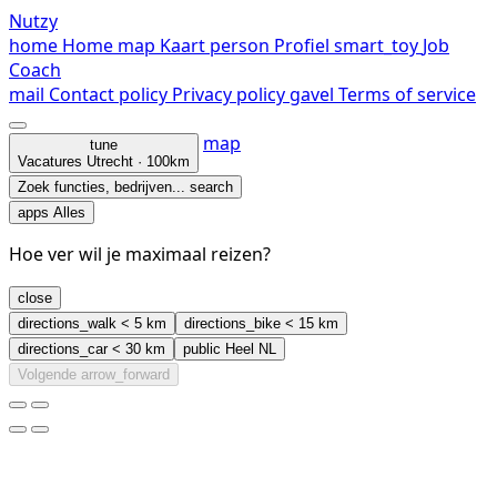
Nutzy
home
Home
map
Kaart
person
Profiel
smart_toy
Job
Coach
mail
Contact
policy
Privacy policy
gavel
Terms of service
map
tune
Vacatures
Utrecht · 100km
Zoek functies, bedrijven...
search
apps
Alles
Hoe ver wil je maximaal reizen?
close
directions_walk
< 5 km
directions_bike
< 15 km
directions_car
< 30 km
public
Heel NL
Volgende
arrow_forward