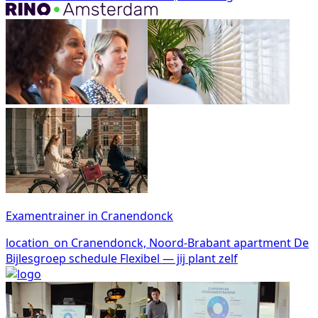
Examentrainer in Cranendonck
location_on
Cranendonck, Noord-Brabant
apartment
De
Bijlesgroep
schedule
Flexibel — jij plant zelf