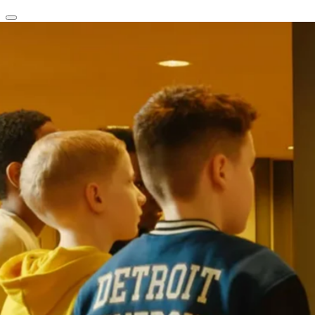
clear
arrow_back_ios_new
favorite
share