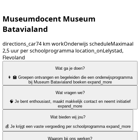
Museumdocent Museum
Batavialand
directions_car
74 km
work
Onderwijs
schedule
Maximaal
2,5 uur per schoolprogramma
location_on
Lelystad,
Flevoland
Wat ga je doen?
👩 ‍🏫 Groepen ontvangen en begeleiden die een onderwijsprogramma
bij Museum Batavialand boeken
expand_more
Wat vragen we?
🧠 Je bent enthousiast, maakt makkelijk contact en neemt initiatief
expand_more
Wat bieden wij jou?
💰 Je krijgt een vaste vergoeding per schoolprogramma
expand_more
Waarom bij ons werken?