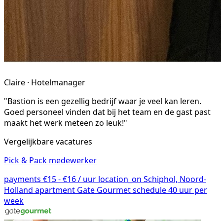
Claire · Hotelmanager
"Bastion is een gezellig bedrijf waar je veel kan leren.
Goed personeel vinden dat bij het team en de gast past
maakt het werk meteen zo leuk!"
Vergelijkbare vacatures
Pick & Pack medewerker
payments
€15 - €16 / uur
location_on
Schiphol, Noord-
Holland
apartment
Gate Gourmet
schedule
40 uur per
week