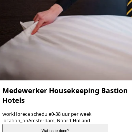
Medewerker Housekeeping Bastion
Hotels
work
Horeca
schedule
0-38 uur per week
location_on
Amsterdam, Noord-Holland
Wat ga je doen?