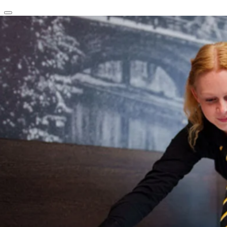
clear
arrow_back_ios_new
favorite
share