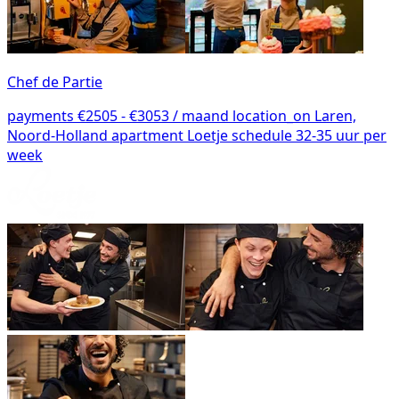
Chef de Partie
payments
€2505 - €3053 / maand
location_on
Laren,
Noord-Holland
apartment
Loetje
schedule
32-35 uur per
week