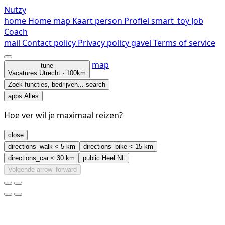
Nutzy
home
Home
map
Kaart
person
Profiel
smart_toy
Job
Coach
mail
Contact
policy
Privacy policy
gavel
Terms of service
map
tune
Vacatures
Utrecht · 100km
Zoek functies, bedrijven...
search
apps
Alles
Hoe ver wil je maximaal reizen?
close
directions_walk
< 5 km
directions_bike
< 15 km
directions_car
< 30 km
public
Heel NL
Volgende
arrow_forward