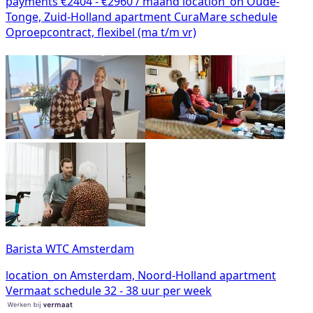
payments
€2404 - €2960 / maand
location_on
Oude-
Tonge, Zuid-Holland
apartment
CuraMare
schedule
Oproepcontract, flexibel (ma t/m vr)
Barista WTC Amsterdam
location_on
Amsterdam, Noord-Holland
apartment
Vermaat
schedule
32 - 38 uur per week