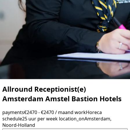
Allround Receptionist(e)
Amsterdam Amstel Bastion Hotels
payments
€2470 - €2470 / maand
work
Horeca
schedule
25 uur per week
location_on
Amsterdam,
Noord-Holland