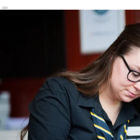
clear
arrow_back_ios_new
favorite
share