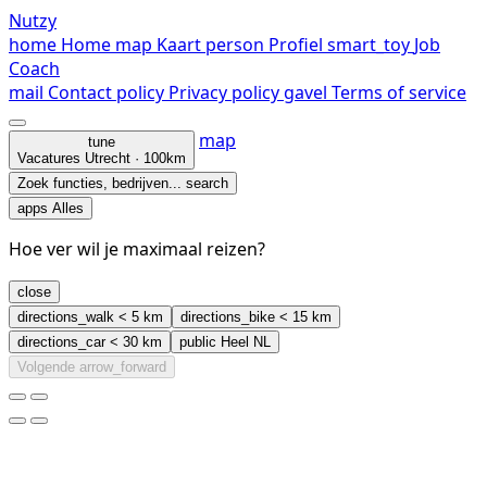
Nutzy
home
Home
map
Kaart
person
Profiel
smart_toy
Job
Coach
mail
Contact
policy
Privacy policy
gavel
Terms of service
map
tune
Vacatures
Utrecht · 100km
Zoek functies, bedrijven...
search
apps
Alles
Hoe ver wil je maximaal reizen?
close
directions_walk
< 5 km
directions_bike
< 15 km
directions_car
< 30 km
public
Heel NL
Volgende
arrow_forward