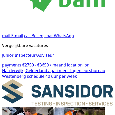
mail
E-mail
call
Bellen
chat
WhatsApp
Vergelijkbare vacatures
Junior Inspecteur/Adviseur
payments
€2750 - €3650 / maand
location_on
Harderwijk, Gelderland
apartment
Ingenieursbureau
Westenberg
schedule
40 uur per week