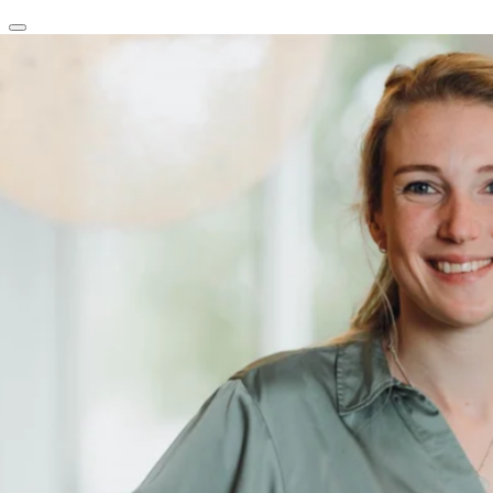
clear
arrow_back_ios_new
favorite
share