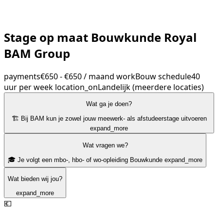
Stage op maat Bouwkunde Royal
BAM Group
payments
€650 - €650 / maand
work
Bouw
schedule
40
uur per week
location_on
Landelijk (meerdere locaties)
Wat ga je doen?
🏗️ Bij BAM kun je zowel jouw meewerk- als afstudeerstage uitvoeren
expand_more
Wat vragen we?
🎓 Je volgt een mbo-, hbo- of wo-opleiding Bouwkunde
expand_more
Wat bieden wij jou?
expand_more
💶