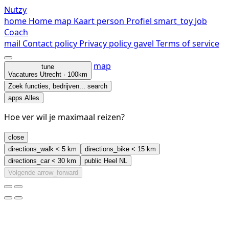
Nutzy
home
Home
map
Kaart
person
Profiel
smart_toy
Job
Coach
mail
Contact
policy
Privacy policy
gavel
Terms of service
map
tune
Vacatures
Utrecht · 100km
Zoek functies, bedrijven...
search
apps
Alles
Hoe ver wil je maximaal reizen?
close
directions_walk
< 5 km
directions_bike
< 15 km
directions_car
< 30 km
public
Heel NL
Volgende
arrow_forward