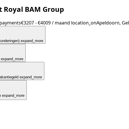
t Royal BAM Group
payments
€3207 - €4009 / maand
location_on
Apeldoorn, Ge
funderingen)
expand_more
expand_more
akantiegeld
expand_more
n
expand_more