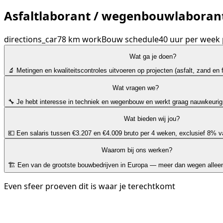
Asfaltlaborant / wegenbouwlaboran
directions_car
78 km
work
Bouw
schedule
40 uur per week
Wat ga je doen?
🔬 Metingen en kwaliteitscontroles uitvoeren op projecten (asfalt, zand en 
Wat vragen we?
🔧 Je hebt interesse in techniek en wegenbouw en werkt graag nauwkeurig
Wat bieden wij jou?
💶 Een salaris tussen €3.207 en €4.009 bruto per 4 weken, exclusief 8% v
Waarom bij ons werken?
🏗️ Een van de grootste bouwbedrijven in Europa — meer dan wegen allee
Even sfeer proeven dit is waar je terechtkomt