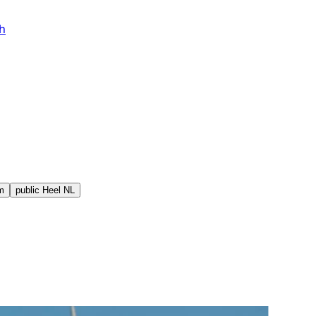
h
m
public
Heel NL