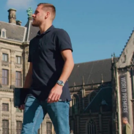
favorite
share