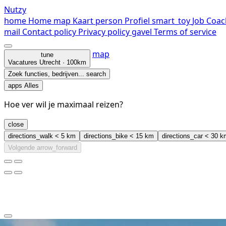
Nutzy
home
Home
map
Kaart
person
Profiel
smart_toy
Job Coac
mail
Contact
policy
Privacy policy
gavel
Terms of service
map
tune
Vacatures
Utrecht · 100km
Zoek functies, bedrijven...
search
apps
Alles
Hoe ver wil je maximaal reizen?
close
directions_walk
< 5 km
directions_bike
< 15 km
directions_car
< 30 k
Volgende
arrow_forward
clear
arrow_back_ios_new