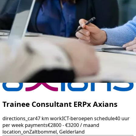
Trainee Consultant ERPx Axians
directions_car
47 km
work
ICT-beroepen
schedule
40 uur
per week
payments
€2800 - €3200 / maand
location_on
Zaltbommel, Gelderland