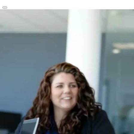
clear
arrow_back_ios_new
favorite
share