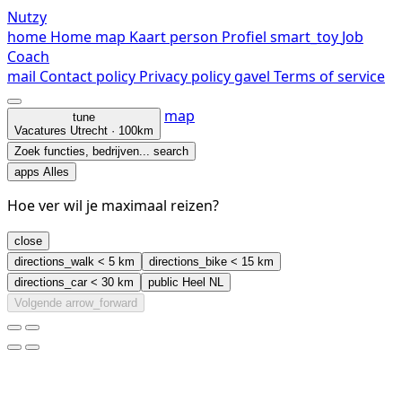
Nutzy
home
Home
map
Kaart
person
Profiel
smart_toy
Job
Coach
mail
Contact
policy
Privacy policy
gavel
Terms of service
map
tune
Vacatures
Utrecht · 100km
Zoek functies, bedrijven...
search
apps
Alles
Hoe ver wil je maximaal reizen?
close
directions_walk
< 5 km
directions_bike
< 15 km
directions_car
< 30 km
public
Heel NL
Volgende
arrow_forward