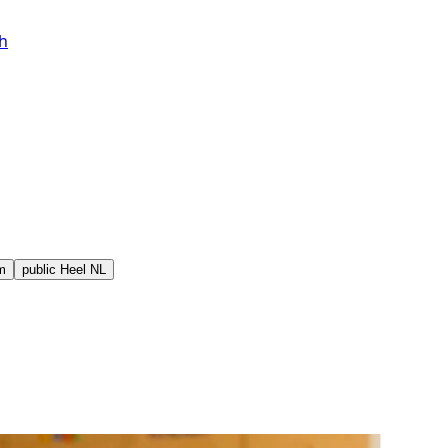
h
m
public
Heel NL