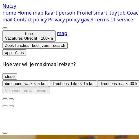
Nutzy
home
Home
map
Kaart
person
Profiel
smart_toy
Job Coac
mail
Contact
policy
Privacy policy
gavel
Terms of service
map
tune
Vacatures
Utrecht · 100km
Zoek functies, bedrijven...
search
apps
Alles
Hoe ver wil je maximaal reizen?
close
directions_walk
< 5 km
directions_bike
< 15 km
directions_car
< 30 k
Volgende
arrow_forward
clear
arrow_back_ios_new