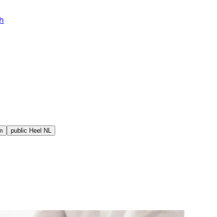
h
m
public
Heel NL