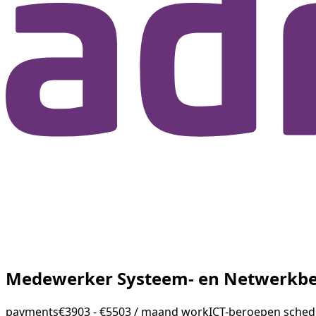
Medewerker Systeem- en Netwerkbeh
payments
€3903 - €5503 / maand
work
ICT-beroepen
sched