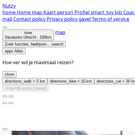
Nutzy
home
Home
map
Kaart
person
Profiel
smart_toy
Job Coac
mail
Contact
policy
Privacy policy
gavel
Terms of service
map
tune
Vacatures
Utrecht · 100km
Zoek functies, bedrijven...
search
apps
Alles
Hoe ver wil je maximaal reizen?
close
directions_walk
< 5 km
directions_bike
< 15 km
directions_car
< 30 k
Volgende
arrow_forward
clear
arrow_back_ios_new