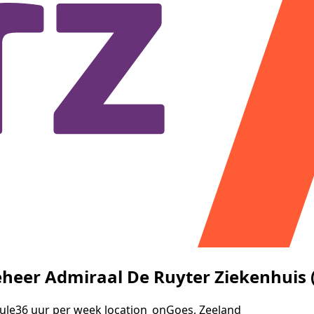
eer Admiraal De Ruyter Ziekenhuis 
ule
36 uur per week
location_on
Goes, Zeeland