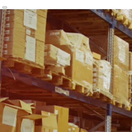
clear
arrow_back_ios_new
favorite
share