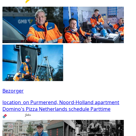
Bezorger
location_on
Purmerend, Noord-Holland
apartment
Domino's Pizza Netherlands
schedule
Parttime