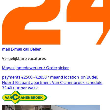
mail
E-mail
call
Bellen
Vergelijkbare vacatures
Magazijnmedewerker / Orderpicker
payments
€2560 - €2850 / maand
location_on
Budel,
Noord-Brabant
apartment
Van Cranenbroek
schedule
32-40 uur per week