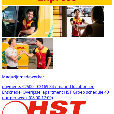
Magazijnmedewerker
payments
€2500 - €3169.34 / maand
location_on
Enschede, Overijssel
apartment
HST Groep
schedule
40
uur per week (08:00-17:00)