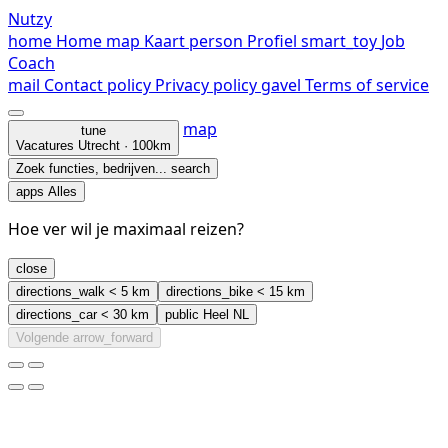
Nutzy
home
Home
map
Kaart
person
Profiel
smart_toy
Job
Coach
mail
Contact
policy
Privacy policy
gavel
Terms of service
map
tune
Vacatures
Utrecht · 100km
Zoek functies, bedrijven...
search
apps
Alles
Hoe ver wil je maximaal reizen?
close
directions_walk
< 5 km
directions_bike
< 15 km
directions_car
< 30 km
public
Heel NL
Volgende
arrow_forward