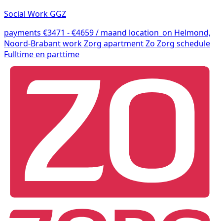
Social Work GGZ
payments
€3471 - €4659 / maand
location_on
Helmond,
Noord-Brabant
work
Zorg
apartment
Zo Zorg
schedule
Fulltime en parttime