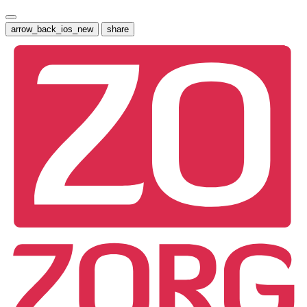
arrow_back_ios_new
share