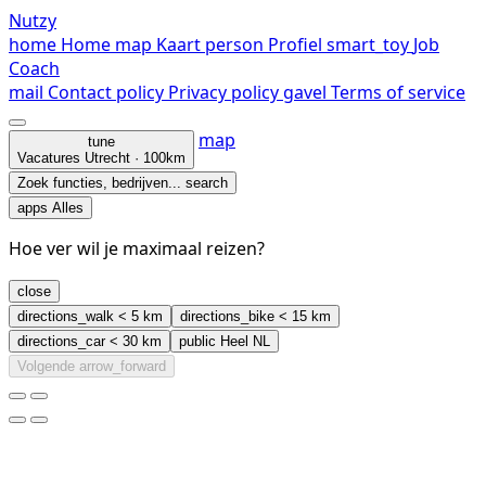
Nutzy
home
Home
map
Kaart
person
Profiel
smart_toy
Job
Coach
mail
Contact
policy
Privacy policy
gavel
Terms of service
map
tune
Vacatures
Utrecht · 100km
Zoek functies, bedrijven...
search
apps
Alles
Hoe ver wil je maximaal reizen?
close
directions_walk
< 5 km
directions_bike
< 15 km
directions_car
< 30 km
public
Heel NL
Volgende
arrow_forward