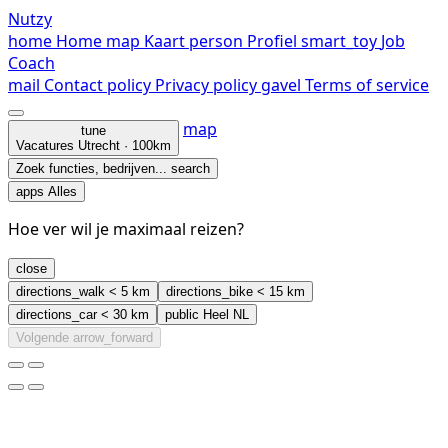
Nutzy
home
Home
map
Kaart
person
Profiel
smart_toy
Job
Coach
mail
Contact
policy
Privacy policy
gavel
Terms of service
map
tune
Vacatures
Utrecht · 100km
Zoek functies, bedrijven...
search
apps
Alles
Hoe ver wil je maximaal reizen?
close
directions_walk
< 5 km
directions_bike
< 15 km
directions_car
< 30 km
public
Heel NL
Volgende
arrow_forward