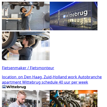
Fietsenmaker / Fietsmonteur
location_on
Den Haag, Zuid-Holland
work
Autobranche
apartment
Wittebrug
schedule
40 uur per week