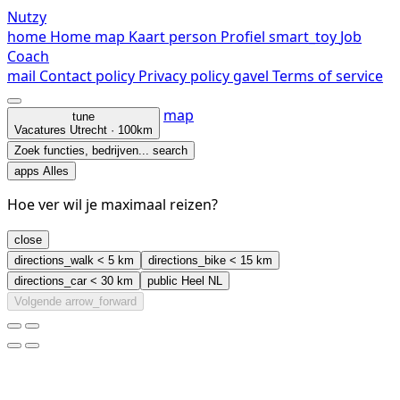
Nutzy
home
Home
map
Kaart
person
Profiel
smart_toy
Job
Coach
mail
Contact
policy
Privacy policy
gavel
Terms of service
map
tune
Vacatures
Utrecht · 100km
Zoek functies, bedrijven...
search
apps
Alles
Hoe ver wil je maximaal reizen?
close
directions_walk
< 5 km
directions_bike
< 15 km
directions_car
< 30 km
public
Heel NL
Volgende
arrow_forward