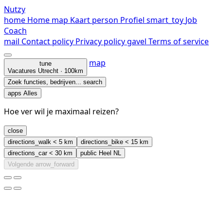
Nutzy
home
Home
map
Kaart
person
Profiel
smart_toy
Job
Coach
mail
Contact
policy
Privacy policy
gavel
Terms of service
map
tune
Vacatures
Utrecht · 100km
Zoek functies, bedrijven...
search
apps
Alles
Hoe ver wil je maximaal reizen?
close
directions_walk
< 5 km
directions_bike
< 15 km
directions_car
< 30 km
public
Heel NL
Volgende
arrow_forward