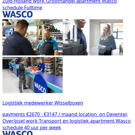
Zuid-Holland
work
Groothandel
apartment
Wasco
schedule
Fulltime
Logistiek medewerker Wisselboxen
payments
€2670 - €3147 / maand
location_on
Deventer,
Overijssel
work
Transport en logistiek
apartment
Wasco
schedule
40 uur per week