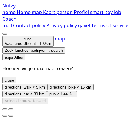
Nutzy
home
Home
map
Kaart
person
Profiel
smart_toy
Job
Coach
mail
Contact
policy
Privacy policy
gavel
Terms of service
map
tune
Vacatures
Utrecht · 100km
Zoek functies, bedrijven...
search
apps
Alles
Hoe ver wil je maximaal reizen?
close
directions_walk
< 5 km
directions_bike
< 15 km
directions_car
< 30 km
public
Heel NL
Volgende
arrow_forward