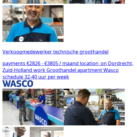
Verkoopmedewerker technische groothandel
payments
€2826 - €3805 / maand
location_on
Dordrecht,
Zuid-Holland
work
Groothandel
apartment
Wasco
schedule
32-40 uur per week