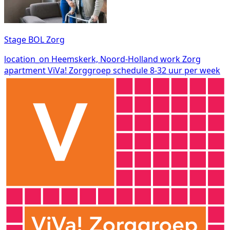
Stage BOL Zorg
location_on
Heemskerk, Noord-Holland
work
Zorg
apartment
ViVa! Zorggroep
schedule
8-32 uur per week