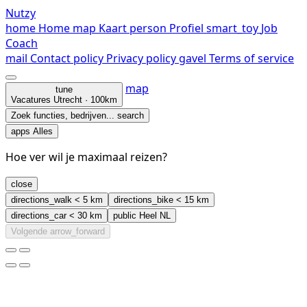
Nutzy
home
Home
map
Kaart
person
Profiel
smart_toy
Job
Coach
mail
Contact
policy
Privacy policy
gavel
Terms of service
map
tune
Vacatures
Utrecht · 100km
Zoek functies, bedrijven...
search
apps
Alles
Hoe ver wil je maximaal reizen?
close
directions_walk
< 5 km
directions_bike
< 15 km
directions_car
< 30 km
public
Heel NL
Volgende
arrow_forward