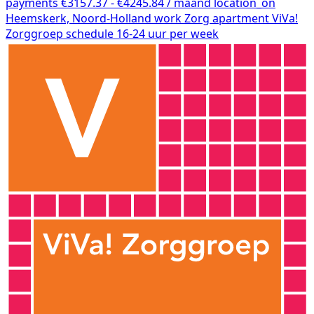
payments
€3157.37 - €4245.84 / maand
location_on
Heemskerk, Noord-Holland
work
Zorg
apartment
ViVa!
Zorggroep
schedule
16-24 uur per week