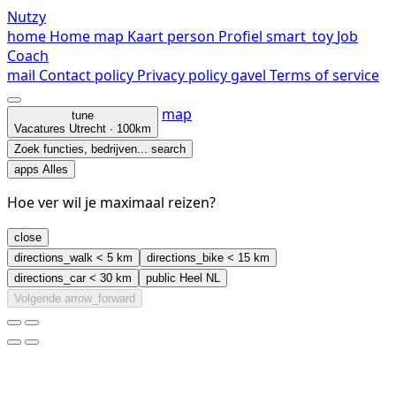
Nutzy
home
Home
map
Kaart
person
Profiel
smart_toy
Job
Coach
mail
Contact
policy
Privacy policy
gavel
Terms of service
map
tune
Vacatures
Utrecht · 100km
Zoek functies, bedrijven...
search
apps
Alles
Hoe ver wil je maximaal reizen?
close
directions_walk
< 5 km
directions_bike
< 15 km
directions_car
< 30 km
public
Heel NL
Volgende
arrow_forward