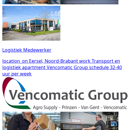
Logistiek Medewerker
location_on
Eersel, Noord-Brabant
work
Transport en
logistiek
apartment
Vencomatic Group
schedule
32-40
uur per week