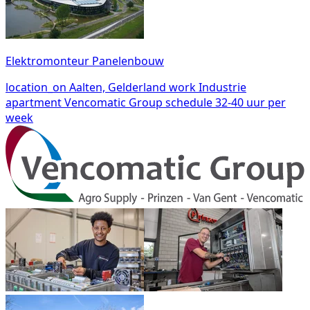
Elektromonteur Panelenbouw
location_on
Aalten, Gelderland
work
Industrie
apartment
Vencomatic Group
schedule
32-40 uur per
week