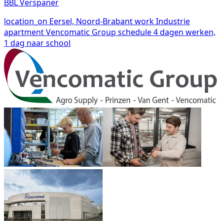
BBL Verspaner
location_on
Eersel, Noord-Brabant
work
Industrie
apartment
Vencomatic Group
schedule
4 dagen werken,
1 dag naar school