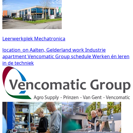
Leerwerkplek Mechatronica
location_on
Aalten, Gelderland
work
Industrie
apartment
Vencomatic Group
schedule
Werken én leren
in de techniek