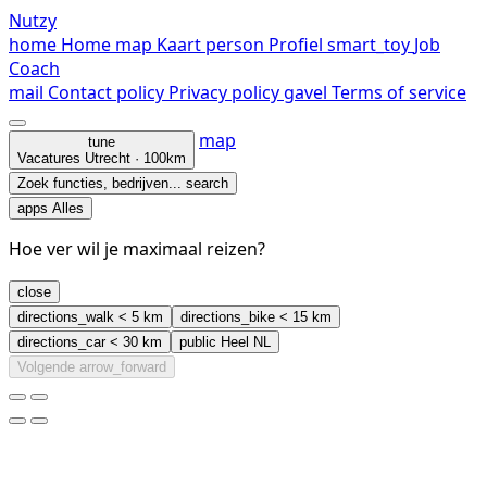
Nutzy
home
Home
map
Kaart
person
Profiel
smart_toy
Job
Coach
mail
Contact
policy
Privacy policy
gavel
Terms of service
map
tune
Vacatures
Utrecht · 100km
Zoek functies, bedrijven...
search
apps
Alles
Hoe ver wil je maximaal reizen?
close
directions_walk
< 5 km
directions_bike
< 15 km
directions_car
< 30 km
public
Heel NL
Volgende
arrow_forward