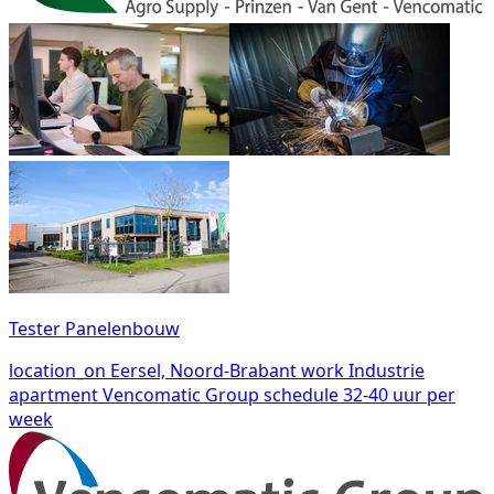
Tester Panelenbouw
location_on
Eersel, Noord-Brabant
work
Industrie
apartment
Vencomatic Group
schedule
32-40 uur per
week