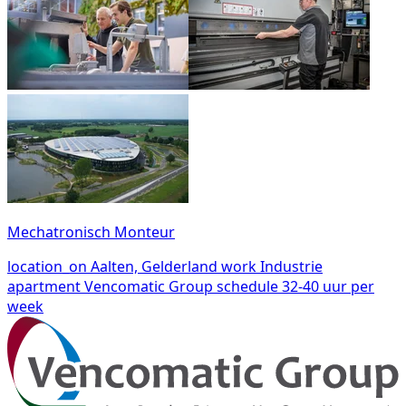
Mechatronisch Monteur
location_on
Aalten, Gelderland
work
Industrie
apartment
Vencomatic Group
schedule
32-40 uur per
week